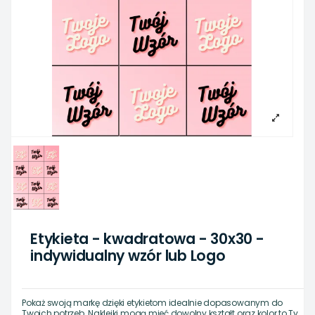
Etykieta - kwadratowa - 30x30 -
indywidualny wzór lub Logo
Pokaż swoją markę dzięki etykietom idealnie dopasowanym do
Twoich potrzeb. Naklejki mogą mieć dowolny kształt oraz kolor to Ty