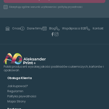
Akceptuję
ogólne warunki użytkowania
i
politykę prywatności
Dane firmy
Blog
Współpraca B2B
Kontakt
O nas
Polski producent wysokiej jakości podkładów cukierniczych, kartonów i
opakowań.
Obsługa Klienta
Jak kupować?
Regulamin
Polityka prywatności
Mapa Strony