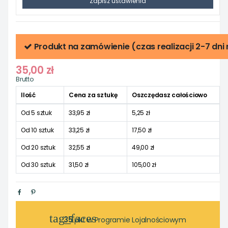
Zapisz ustawienia
Produkt na zamówienie (czas realizacji 2-7 dni
35,00 zł
Brutto
Ilość
Cena za sztukę
Oszczędasz całościowo
Od 5 sztuk
33,95 zł
5,25 zł
Od 10 sztuk
33,25 zł
17,50 zł
Od 20 sztuk
32,55 zł
49,00 zł
Od 30 sztuk
31,50 zł
105,00 zł
tag_faces
35
pkt w Programie Lojalnościowym