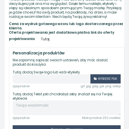
decydujesz jak ona ma wyglądać. Dzięki temu naklejki, etykiety i
vlepy są idealnym sposobem promującym Twoją markę. Przyklejaj
je gdzie chcesz! Na swój produkt, na podkłady, na drzwi, a może
rozdaj je swoim klientom. Niech będą Twoją żywą reklamą!
Cena za wydruk gotowego wzoru lub logo dostarczonego przez
klienta.
Oferta projektowania jest dodatkowo płatna link do oferty
projektowania
Tutaj
Personalizacja produktów
Nie zapomnij zapisać swoich ustawień, aby móc dodać
produkt do koszyka
Tutaj dodaj Swoje logo lub wzór etykiety
WYBIERZ PLIK
opcjonalnie
.gif .jpg .jpeg .jpe .png .webp
Tutaj dodaj Tekst jaki chciałabyś żeby znalazł się na Twojej
etykiecie
opcjonalnie
Maksymalnie 250 znaków