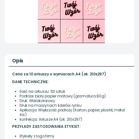
Opis
Cena za 10 arkuszy o wymiarach A4 (ok. 210x297)
DANE TECHNICZNE:
Ilość na arkuszu: 63 sztuk
Podłoże: biały papier matowy (gramatura:80g)
Druk: Wielokolorowy
Druk na maszynach liderów rynku
Aplikacja: Większość podłoży (Karton, papier, plastik, metal
itd.)
konfekcja: Arkusze A4 (ok. 210x297)
PRZYŁADY ZASTOSOWANIA ETYKIET:
Etykiety z logo firmy