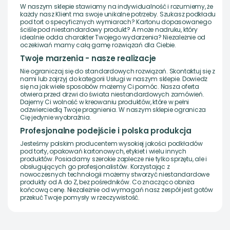
W naszym sklepie stawiamy na indywidualność i rozumiemy, że
każdy nasz Klient ma swoje unikalne potrzeby. Szukasz podkładu
pod tort o specyficznych wymiarach? Kartonu dopasowanego
ściśle pod niestandardowy produkt? A może nadruku, który
idealnie odda charakter Twojego wydarzenia? Niezależnie od
oczekiwań mamy całą gamę rozwiązań dla Ciebie.
Twoje marzenia - nasze realizacje
Nie ograniczaj się do standardowych rozwiązań. Skontaktuj się z
nami lub zajrzyj do kategorii Usługi w naszym sklepie. Dowiedz
się na jak wiele sposobów możemy Ci pomóc. Nasza oferta
otwiera przed drzwi do świata niestandardowych zamówień.
Dajemy Ci wolność w kreowaniu produktów, które w pełni
odzwierciedlą Twoje pragnienia. W naszym sklepie ogranicza
Cię jedynie wyobraźnia.
Profesjonalne podejście i polska produkcja
Jesteśmy polskim producentem wysokiej jakości podkładów
pod torty, opakowań kartonowych, etykiet i wielu innych
produktów. Posiadamy szerokie zaplecze nie tylko sprzętu, ale i
obsługujących go profesjonalistów. Korzystając z
nowoczesnych technologii możemy stworzyć niestandardowe
produkty od A do Z, bez pośredników. Co znacząco obniża
końcową cenę. Niezależnie od wymagań nasz zespół jest gotów
przekuć Twoje pomysły w rzeczywistość.