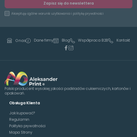
Zapisz się do newslettera
Akceptuję
ogólne warunki użytkowania
i
politykę prywatności
Dane firmy
Blog
Współpraca B2B
Kontakt
O nas
Polski producent wysokiej jakości podkładów cukierniczych, kartonów i
opakowań.
Obsługa Klienta
Jak kupować?
Regulamin
Polityka prywatności
Mapa Strony