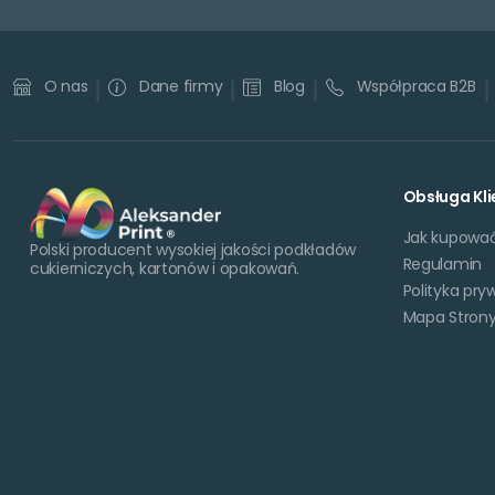
Dane firmy
Blog
Współpraca B2B
O nas
Obsługa Kli
Jak kupowa
Polski producent wysokiej jakości podkładów
Regulamin
cukierniczych, kartonów i opakowań.
Polityka pry
Mapa Stron