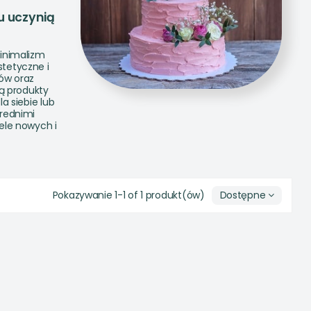
u uczynią
minimalizm
stetyczne i
ów oraz
ą produkty
a siebie lub
rednimi
ele nowych i
Pokazywanie 1-1 of 1 produkt(ów)
Dostępne