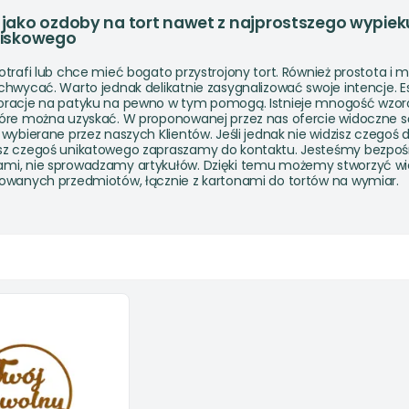
jako ozdoby na tort nawet z najprostszego wypiek
wiskowego
otrafi lub chce mieć bogato przystrojony tort. Również prostota i 
chwycać. Warto jednak delikatnie zasygnalizować swoje intencje. E
oracje na patyku na pewno w tym pomogą. Istnieje mnogość wzor
tóre można uzyskać. W proponowanej przez nas ofercie widoczne s
 wybierane przez naszych Klientów. Jeśli jednak nie widzisz czegoś dl
sz czegoś unikatowego zapraszamy do kontaktu. Jesteśmy bezpoś
mi, nie sprowadzamy artykułów. Dzięki temu możemy stworzyć wi
zowanych przedmiotów, łącznie z kartonami do
tortów na wymiar.