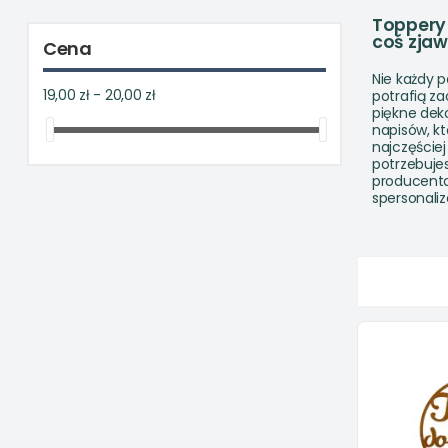
Toppery 
coś zja
Cena
Nie każdy p
19,00 zł - 20,00 zł
potrafią za
piękne dek
napisów, k
najczęściej
potrzebuje
producenta
spersonali