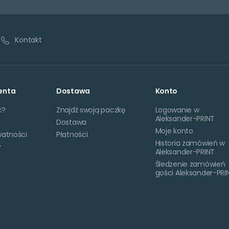
Kontakt
enta
Dostawa
Konto
ć?
Znajdź swoją paczkę
Logowanie w
Aleksander-PRINT
Dostawa
Moje konto
watności
Płatności
Historia zamówień w
y
Aleksander-PRINT
Śledzenie zamówień
gości Aleksander-PRI