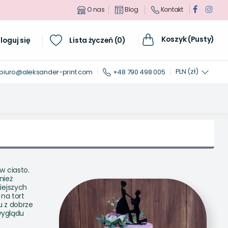
O nas
Blog
Kontakt
Koszyk (Pusty)
loguj się
Lista życzeń (
0
)
PLN (zł)
biuro@aleksander-print.com
+48 790 498 005
w ciasto.
nież
iejszych
 na tort
u z dobrze
wyglądu