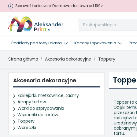
Sprawdź koniecznie: Darmowa dostawa od 199zł
Podkłady pod torty i ciasta
Kartony i opakowania
Pro
Strona główna
Akcesoria dekoracyjne
Toppery
Toppe
Akcesoria dekoracyjne
Zaklejarki, metkownice, taśmy
Atrapy tortów
Topper to d
Dzięki tem
Worki do szprycowania
przekazać t
Wsporniki do tortów
rodzajów te
Toppery
urodzinowy,
Woreczki
dobranym
tortu.