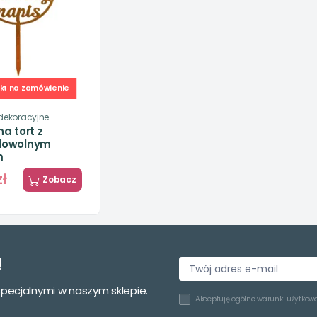
kt na zamówienie
dekoracyjne
a tort z
dowolnym
m
zł
Zobacz
!
specjalnymi w naszym sklepie.
Akceptuję
ogólne warunki użytkow