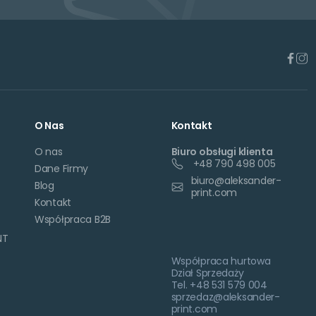
O Nas
Kontakt
O nas
Biuro obsługi klienta
+48 790 498 005
Dane Firmy
biuro@aleksander-
Blog
print.com
Kontakt
Współpraca B2B
NT
Współpraca hurtowa
Dział Sprzedaży
Tel. +48 531 579 004
sprzedaz@aleksander-
print.com