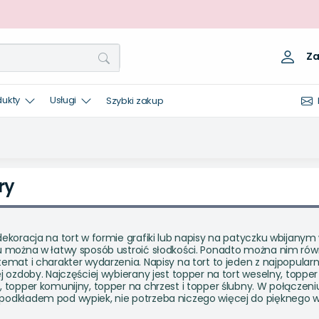
Za
dukty
Usługi
Szybki zakup
ry
ekoracja na tort w formie grafiki lub napisy na patyczku wbijanym 
u można w łatwy sposób ustroić słodkości. Ponadto można nim rów
emat i charakter wydarzenia. Napisy na tort to jeden z najpopularn
j ozdoby. Najczęściej wybierany jest topper na tort weselny, topper
 topper komunijny, topper na chrzest i topper ślubny. W połączeni
podkładem pod wypiek
, nie potrzeba niczego więcej do pięknego 