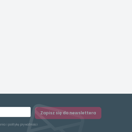
Zapisz się do newslettera
ania
i
politykę prywatności