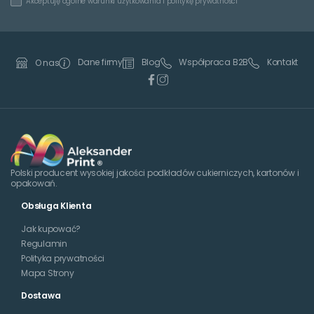
Akceptuję
ogólne warunki użytkowania
i
politykę prywatności
Dane firmy
Blog
Współpraca B2B
Kontakt
O nas
Polski producent wysokiej jakości podkładów cukierniczych, kartonów i
opakowań.
Obsługa Klienta
Jak kupować?
Regulamin
Polityka prywatności
Mapa Strony
Dostawa