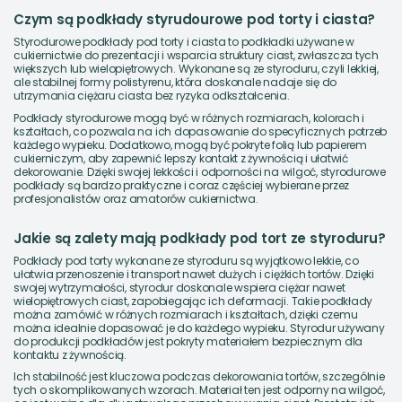
Czym są podkłady styrudourowe pod torty i ciasta?
Styrodurowe podkłady pod torty i ciasta to podkładki używane w
cukiernictwie do prezentacji i wsparcia struktury ciast, zwłaszcza tych
większych lub wielopiętrowych. Wykonane są ze styroduru, czyli lekkiej,
ale stabilnej formy polistyrenu, która doskonale nadaje się do
utrzymania ciężaru ciasta bez ryzyka odkształcenia.
Podkłady styrodurowe mogą być w różnych rozmiarach, kolorach i
kształtach, co pozwala na ich dopasowanie do specyficznych potrzeb
każdego wypieku. Dodatkowo, mogą być pokryte folią lub papierem
cukierniczym, aby zapewnić lepszy kontakt z żywnością i ułatwić
dekorowanie. Dzięki swojej lekkości i odporności na wilgoć, styrodurowe
podkłady są bardzo praktyczne i coraz częściej wybierane przez
profesjonalistów oraz amatorów cukiernictwa.
Jakie są zalety mają podkłady pod tort ze styroduru?
Podkłady pod torty wykonane ze styroduru są wyjątkowo lekkie, co
ułatwia przenoszenie i transport nawet dużych i ciężkich tortów. Dzięki
swojej wytrzymałości, styrodur doskonale wspiera ciężar nawet
wielopiętrowych ciast, zapobiegając ich deformacji. Takie podkłady
można zamówić w różnych rozmiarach i kształtach, dzięki czemu
można idealnie dopasować je do każdego wypieku. Styrodur używany
do produkcji podkładów jest pokryty materiałem bezpiecznym dla
kontaktu z żywnością.
Ich stabilność jest kluczowa podczas dekorowania tortów, szczególnie
tych o skomplikowanych wzorach. Materiał ten jest odporny na wilgoć,