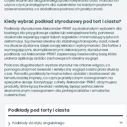
co jest ważne dla długotrwałego przechowywania ciast. Prostota ich
użycia czyni je dostępnymi dla cukierników na każdym poziomie
zaawansowania, co dodatkowo podnosi ich praktyczność.
Kiedy wybrać podkład styrodurowy pod tort i ciasta?
Podkłady styrodurowe Aleksander-PRINT są doskonałym wyborem dla
każdego, kto przygotowuje ciężkie lub wielopiętrowe torty, ponieważ
doskonale wspierają ciężar takich wypieków i minimalizują ryzyko ich
deformacji. Są również idealne do stabilnego transportu ciast, nawet
na dłuższe dystanse, dzięki swojej lekkości i wytrzymałości. Dla tortów z
wymagającymi, skomplikowanymi dekoracjami, styrodurowe
podkłady od Aleksander-PRINT zapewniają niezawodną bazę, która
ułatwia aplikację ozdób i zachowuje ich idealny wygląd.
Podczas długotrwałych wystaw styrodur nie chłonie wilgoci, co
pomaga utrzymać świeżość i estetyczny wygląd ciasta przez dłuższy
czas. Ponadto, podkłady te można łatwo ozdobić i dostosować do
tematu każdej imprezy, co czyni je praktycznym rozwiązaniem na
specjalne okazje. Korzystając z oferty Aleksander-PRINT, otrzymujesz
produkty, które łączą trwałość i estetykę, będąc jednocześnie
ekonomicznym rozwiązaniem dla profesjonalistów i amatorów
cukiernictwa.
Podkłady pod torty i ciasta
Podkłady do stylu angielskiego