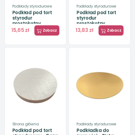
Podkłady styrodurowe
Podkłady styrodurowe
Podkład pod tort
Podkład pod tort
styrodur
styrodur
prostokątny
prostokątny
CZARNY
SREBRNY
15,65 zł
13,83 zł
Zobacz
Zobacz
Strona główna
Podkłady styrodurowe
Podkład pod tort
Podkładka do