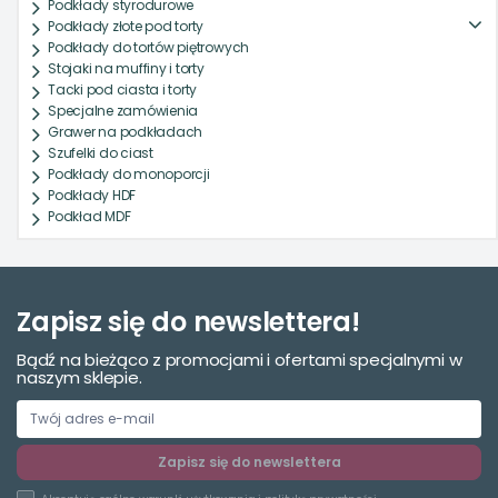
Podkłady styrodurowe
Podkłady złote pod torty
Podkłady do tortów piętrowych
Stojaki na muffiny i torty
Tacki pod ciasta i torty
Specjalne zamówienia
Grawer na podkładach
Szufelki do ciast
Podkłady do monoporcji
Podkłady HDF
Podkład MDF
Zapisz się do newslettera!
Bądź na bieżąco z promocjami i ofertami specjalnymi w
naszym sklepie.
Zapisz się do newslettera