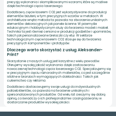
precyzją wykonania i skomplikowanymi wzorami, które są możliwe
dzięki technologii cięcia laserowego.
Dodatkowo, cięcie laserem CO2 jest wykorzystywane do produkcji
elementów biżuterii, w tym precyzyjnych wzorów w metalach. W
architekturze wnętrz metoda ta pozwala na stworzenie unikalnych
elementów dekoracyjnych jak panele ścienne. W przemyśle
edukacyjnym i hobbystycznym służy do tworzenia modeli i makiet.
Technika ta jest również ceniona w produkcji gadżetów i upominków,
takich jak personalizowane breloczki czy etui. W sektorze
technologicznym cięcie laserem CO2 stosuje się do tworzenia
precyzyjnych komponentów i prototypów.
Dlaczego warto skorzystać z usług Aleksander-
Print?
Skorzystanie z naszych usług jest korzystne z wielu powodów.
Oferujemy wysoką jakość wykonania dzięki zastosowaniu
nowoczesnej technologii cięcia laserowego CO2. Specjalizujemy się
w precyzyjnym cięciu różnorodnych materiałów, co jest szczególnie
istotne w branżach wymagających dokładności. Takich jak
cukiernictwo czy reklama.
Dodatkowo dostosowujemy swoje usługi do indywidualnych
potrzeb klientów, co pozwala na tworzenie unikalnych i
spersonalizowanych produktów. Od wielu lat cieszymy się dobrą
opinią, co świadczy o ich profesjonalizmie i zaangażowaniu w
dostarczanie produktów wysokiej jakości.