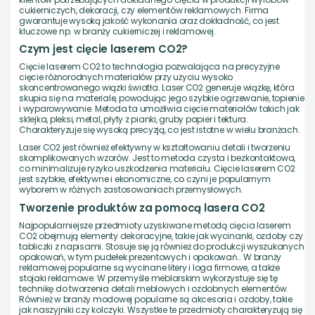
cukierniczych, dekoracji, czy elementów reklamowych. Firma
gwarantuje wysoką jakość wykonania oraz dokładność, co jest
kluczowe np. w branży cukierniczej i reklamowej.
Czym jest cięcie laserem CO2?
Cięcie laserem CO2 to technologia pozwalająca na precyzyjne
cięcie różnorodnych materiałów przy użyciu wysoko
skoncentrowanego wiązki światła. Laser CO2 generuje wiązkę, która
skupia się na materiale, powodując jego szybkie ogrzewanie, topienie
i wyparowywanie. Metoda ta umożliwia cięcie materiałów takich jak
sklejka, pleksi, metal, płyty z pianki, gruby papier i tektura.
Charakteryzuje się wysoką precyzją, co jest istotne w wielu branżach.
Laser CO2 jest również efektywny w kształtowaniu detali i tworzeniu
skomplikowanych wzorów. Jest to metoda czysta i bezkontaktowa,
co minimalizuje ryzyko uszkodzenia materiału. Cięcie laserem CO2
jest szybkie, efektywne i ekonomiczne, co czyni je popularnym
wyborem w różnych zastosowaniach przemysłowych.
Tworzenie produktów za pomocą lasera CO2
Najpopularniejsze przedmioty uzyskiwane metodą cięcia laserem
CO2 obejmują elementy dekoracyjne, takie jak wycinanki, ozdoby czy
tabliczki z napisami. Stosuje się ją również do produkcji wyszukanych
opakowań, w tym pudełek prezentowych i opakowań.. W branży
reklamowej popularne są wycinane litery i loga firmowe, a także
stojaki reklamowe. W przemyśle meblarskim wykorzystuje się tę
technikę do tworzenia detali meblowych i ozdobnych elementów.
Również w branży modowej popularne są akcesoria i ozdoby, takie
jak naszyjniki czy kolczyki. Wszystkie te przedmioty charakteryzują się