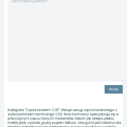
Kategoria "Cięcie laserem CO2" oferuje usługi cięcia laserowego z
wykorzystaniem technologii CO2. Nasi fachowcy specjalizują się w
precyzyjnym cięciu różnych materiałów, takich jak sklejka, pleksi,
metal, płyty z pianki, gruby papier i tektura. Usługa ta jest idealna dla
klientów potrzebujących dokładnego cięcia w produkcji wyrobów