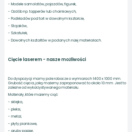
- Modele samolotów, pojazdów, figurek,
- Ozdób np. topperów lub choinkowych,
- Podkładów pod tort w dowolnym kształcie,
- Stojaków,
- Szkatułek,
- Dowolnych kształtów w podanych niżej materiałach.
Cięcie laserem - nasze możliwości
Do dyspozycji mamy pole robocze o wymiarach 1400 x 1000 mm.
Grubość cięcia, jaką możemy zaproponować to około 10 mm. Jest to
zależne od wykorzystywanego materiału.
Materiały, które możemy ciąć:
- sklejka,
- pleksi,
- metal,
- płyty piankowe,
- gruby papier,