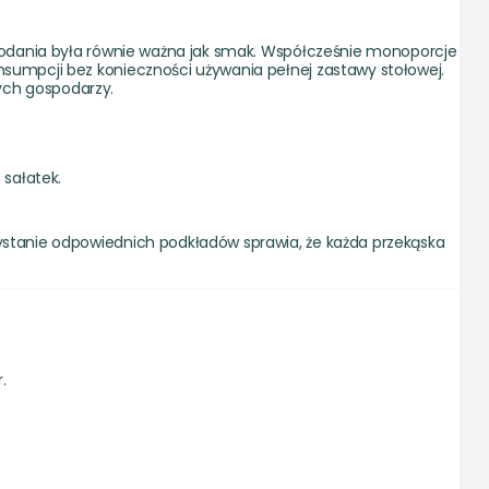
a podania była równie ważna jak smak. Współcześnie monoporcje
nsumpcji bez konieczności używania pełnej zastawy stołowej.
ych gospodarzy.
 sałatek.
zystanie odpowiednich podkładów sprawia, że każda przekąska
.