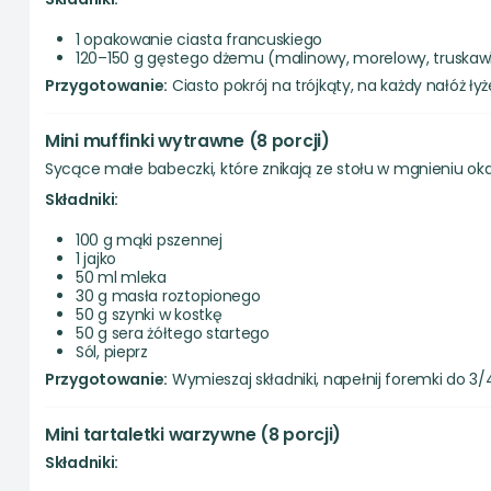
1 opakowanie ciasta francuskiego
120–150 g gęstego dżemu (malinowy, morelowy, truskaw
Przygotowanie:
Ciasto pokrój na trójkąty, na każdy nałóż ły
Mini muffinki wytrawne (8 porcji)
Sycące małe babeczki, które znikają ze stołu w mgnieniu ok
Składniki:
100 g mąki pszennej
1 jajko
50 ml mleka
30 g masła roztopionego
50 g szynki w kostkę
50 g sera żółtego startego
Sól, pieprz
Przygotowanie:
Wymieszaj składniki, napełnij foremki do 3/
Mini tartaletki warzywne (8 porcji)
Składniki: