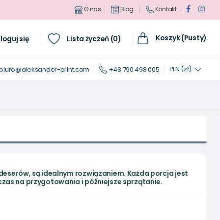
O nas
Blog
Kontakt
Koszyk (Pusty)
loguj się
Lista życzeń (
0
)
PLN (zł)
biuro@aleksander-print.com
+48 790 498 005
deserów, są idealnym rozwiązaniem. Każda porcja jest
zas na przygotowania i późniejsze sprzątanie.