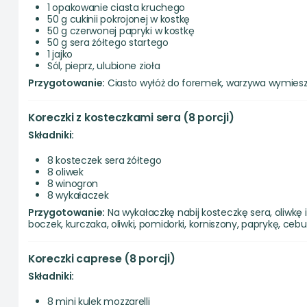
1 opakowanie ciasta kruchego
50 g cukinii pokrojonej w kostkę
50 g czerwonej papryki w kostkę
50 g sera żółtego startego
1 jajko
Sól, pieprz, ulubione zioła
Przygotowanie:
Ciasto wyłóż do foremek, warzywa wymieszaj 
Koreczki z kosteczkami sera (8 porcji)
Składniki:
8 kosteczek sera żółtego
8 oliwek
8 winogron
8 wykałaczek
Przygotowanie:
Na wykałaczkę nabij kosteczkę sera, oliwkę i
boczek, kurczaka, oliwki, pomidorki, korniszony, paprykę, cebu
Koreczki caprese (8 porcji)
Składniki:
8 mini kulek mozzarelli