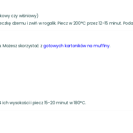
kowy czy wiśniowy)
żeczkę dżemu i zwiń w rogalik. Piecz w 200°C przez 12–15 minut. Po
a. Możesz skorzystać z
gotowych kartoników na muffiny
.
4 ich wysokości i piecz 15–20 minut w 180°C.