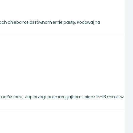
kach chleba rozłóż równomiernie pastę. Podawaj na
ałóż farsz, zlep brzegi, posmaruj jajkiem i piecz 15–18 minut w