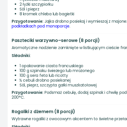
2 łyżki szczypiorku
Sól i pieprz
8 kromek chleba lub bagietki
Przygotowanie:
Jajka drobno posiekaj i wymieszaj z majone
podkładkach pod monoporcje
.
Paszteciki warzywno–serowe (8 porcji)
Aromatyczne nadzienie zamknięte w listkującym cieście fran
Składniki:
1 opakowanie ciasta francuskiego
100 g szpinaku świeżego lub mrożonego
100 g sera feta lub ricotty
½ cebuli drobno posiekanej
Sól, pieprz, szczypta gałki muszkatołowej
Przygotowanie:
Podsmaż cebulę, dodaj szpinak i chwilę poddu
200°C.
Rogaliki z dżemem (8 porcji)
Wytrawne rogaliki z owocowym akcentem to świetne przeł
Składniki: