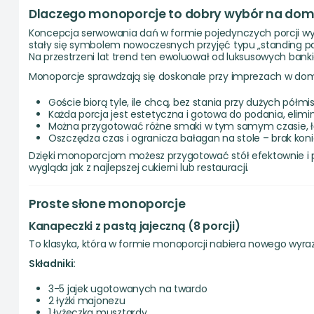
Dlaczego monoporcje to dobry wybór na dom
Koncepcja serwowania dań w formie pojedynczych porcji wywo
stały się symbolem nowoczesnych przyjęć typu „standing par
Na przestrzeni lat trend ten ewoluował od luksusowych ban
Monoporcje sprawdzają się doskonale przy imprezach w dom
Goście biorą tyle, ile chcą, bez stania przy dużych półm
Każda porcja jest estetyczna i gotowa do podania, elim
Można przygotować różne smaki w tym samym czasie, łąc
Oszczędza czas i ogranicza bałagan na stole – brak kon
Dzięki monoporcjom możesz przygotować stół efektownie i pr
wygląda jak z najlepszej cukierni lub restauracji.
Proste słone monoporcje
Kanapeczki z pastą jajeczną (8 porcji)
To klasyka, która w formie monoporcji nabiera nowego wyraz
Składniki:
3-5 jajek ugotowanych na twardo
2 łyżki majonezu
1 łyżeczka musztardy