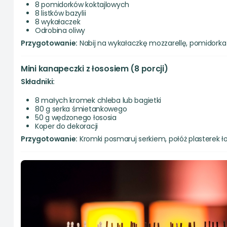
8 pomidorków koktajlowych
8 listków bazylii
8 wykałaczek
Odrobina oliwy
Przygotowanie:
Nabij na wykałaczkę mozzarellę, pomidorka i l
Mini kanapeczki z łososiem (8 porcji)
Składniki:
8 małych kromek chleba lub bagietki
80 g serka śmietankowego
50 g wędzonego łososia
Koper do dekoracji
Przygotowanie:
Kromki posmaruj serkiem, połóż plasterek ło