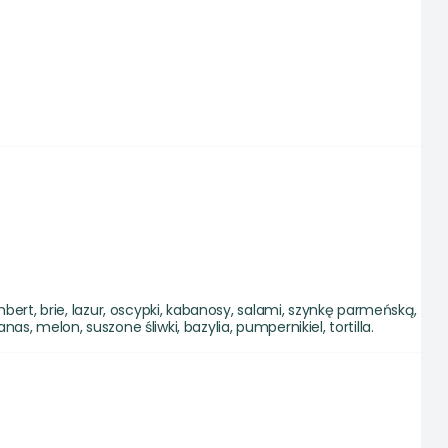
bert, brie, lazur, oscypki, kabanosy, salami, szynkę parmeńską,
s, melon, suszone śliwki, bazylia, pumpernikiel, tortilla.