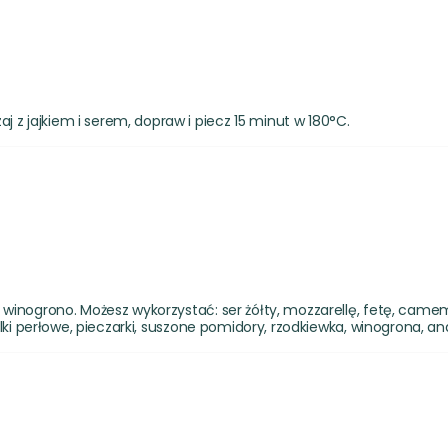
z jajkiem i serem, dopraw i piecz 15 minut w 180°C.
 winogrono. Możesz wykorzystać: ser żółty, mozzarellę, fetę, camem
lki perłowe, pieczarki, suszone pomidory, rzodkiewka, winogrona, anana