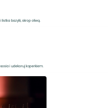
istka bazylii, skrop oliwą.
sosia i udekoruj koperkiem.