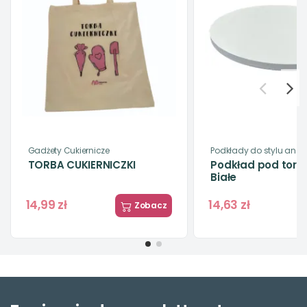
Gadżety Cukiernicze
Podkłady do stylu angi
TORBA CUKIERNICZKI
Podkład pod tort
Białe
14,99 zł
14,63 zł
Zobacz
-7%
Podkłady pod torty i ciasta
Podkład cienki Naked
Cake z otworem na stojak
(5szt)