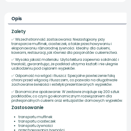
Opis
Zalety
✅ Wszechstronność zastosowania: Niezastąpiony przy
transporcie muffinek, ciasteczek, a także przechowywaniu i
eksponowaniu różnorodnej żywności. Idealny dla cukierni,
kawiarni, restauracji, jak również dla pasjonatów cukiernictwa.
✅ Wysoka jakość materiału: Użyta tektura zapewnia solidność i
trwałość, gwarantując, że podkład utrzyma kształt i nie ulegnie
uszkodzeniu pod ciężarem wypieków.
✅ Odporność na wilgoć i tłuszcz: Specjalne powleczenie folią
chroni przed wilgocią i tłuszczem, co pozwala na długotrwałe
zachowanie świeżości i estetyki prezentowanych wypieków.
✅ Ekonomiczne opakowanie: W zestawie znajduje się 200 sztuk
podkładów, co czyni go ekonomicznym rozwiązaniem dla
profesjonalnych cukierni oraz entuzjastów domowych wypieków.
Zastosowanie
transportu muffinek
transportu ciasteczek
transportu żywności
przechowywania żywności