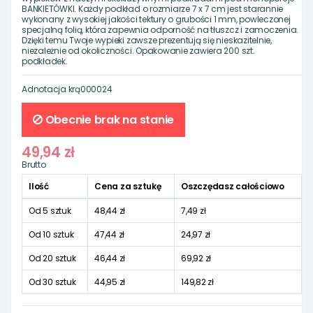
BANKIETÓWKI. Każdy podkład o rozmiarze 7 x 7 cm jest starannie
wykonany z wysokiej jakości tektury o grubości 1 mm, powleczonej
specjalną folią, która zapewnia odporność na tłuszcz i zamoczenia.
Dzięki temu Twoje wypieki zawsze prezentują się nieskazitelnie,
niezależnie od okoliczności. Opakowanie zawiera 200 szt.
podkładek.
Adnotacja
krą000024
Obecnie brak na stanie
49,94 zł
Brutto
Ilość
Cena za sztukę
Oszczędasz całościowo
Od 5 sztuk
48,44 zł
7,49 zł
Od 10 sztuk
47,44 zł
24,97 zł
Od 20 sztuk
46,44 zł
69,92 zł
Od 30 sztuk
44,95 zł
149,82 zł