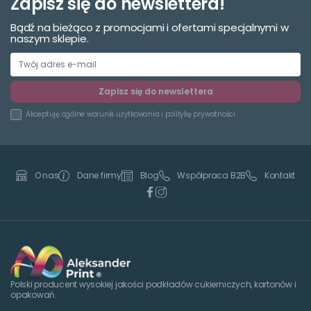
Zapisz się do newslettera!
23,20 zł
24,95 zł
Zobacz
Bądź na bieżąco z promocjami i ofertami specjalnymi w
naszym sklepie.
Zapisz się do newslettera
Akceptuję
ogólne warunki użytkowania
i
politykę prywatności
Dane firmy
Blog
Współpraca B2B
Kontakt
O nas
Polski producent wysokiej jakości podkładów cukierniczych, kartonów i
opakowań.