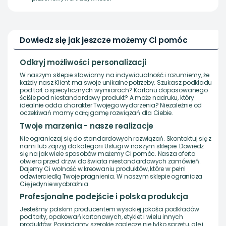
Dowiedz się jak jeszcze możemy Ci pomóc
Odkryj możliwości personalizacji
W naszym sklepie stawiamy na indywidualność i rozumiemy, że
każdy nasz Klient ma swoje unikalne potrzeby. Szukasz podkładu
pod tort o specyficznych wymiarach? Kartonu dopasowanego
ściśle pod niestandardowy produkt? A może nadruku, który
idealnie odda charakter Twojego wydarzenia? Niezależnie od
oczekiwań mamy całą gamę rozwiązań dla Ciebie.
Twoje marzenia - nasze realizacje
Nie ograniczaj się do standardowych rozwiązań. Skontaktuj się z
nami lub zajrzyj do kategorii Usługi w naszym sklepie. Dowiedz
się na jak wiele sposobów możemy Ci pomóc. Nasza oferta
otwiera przed drzwi do świata niestandardowych zamówień.
Dajemy Ci wolność w kreowaniu produktów, które w pełni
odzwierciedlą Twoje pragnienia. W naszym sklepie ogranicza
Cię jedynie wyobraźnia.
Profesjonalne podejście i polska produkcja
Jesteśmy polskim producentem wysokiej jakości podkładów
pod torty, opakowań kartonowych, etykiet i wielu innych
produktów. Posiadamy szerokie zaplecze nie tylko sprzętu, ale i