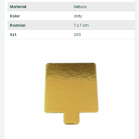
Materiał
tektura
Kolor
złoty
Rozmiar
7 x 7 cm
Szt.
200