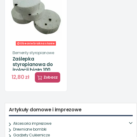
Obecnie brak na stanie
Elementy styropianowe
Zaślepka
styropianowa do
izolacji biała 100
szt.
12,80 zł
Zobacz
Artykuły domowe i imprezowe
Akcesoria imprezowe
Drewniane bombki
Gadżety Cukiernicze