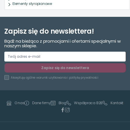
Elementy styropianowe
Zapisz się do newslettera!
Bądź na bieżąco z promocjami i ofertami specjalnymi w
naszym sklepie.
Zapisz się do newslettera
Akceptuję
ogólne warunki użytkowania
i
politykę prywatności
Dane firmy
Blog
Współpraca B2B
Kontakt
O nas