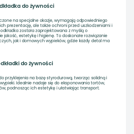
odkładka do żywności
aczone na specjalne okazje, wymagają odpowiedniego
i ich prezentację, ale także ochroni przed uszkodzeniami i
podkładka została zaprojektowana z myślą o
ie jakość, estetykę i higienę. To doskonałe rozwiązanie
czych, jak i domowych wypieków, gdzie każdy detal ma
odkładki do żywności
o przyklejenia na bazę styrodurową, tworząc solidną i
wypieki. Idealnie nadaje się do eksponowania tortów,
w, podnosząc ich estetykę i ułatwiając transport.