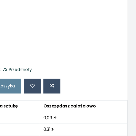
:
73
Przedmioty
koszyka
a sztukę
Oszczędasz całościowo
0,09 zł
0,31 zł