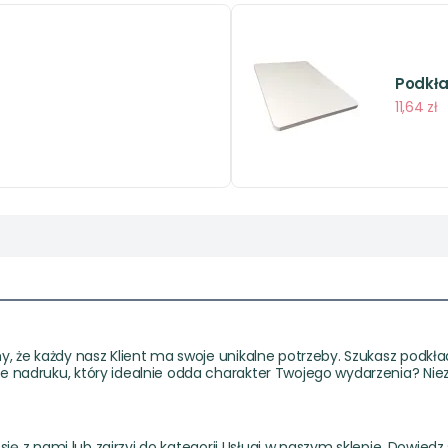
Podkła
11,64 zł
, że każdy nasz Klient ma swoje unikalne potrzeby. Szukasz podkł
 nadruku, który idealnie odda charakter Twojego wydarzenia? Ni
się z nami lub zajrzyj do kategorii Usługi w naszym sklepie. Dowi