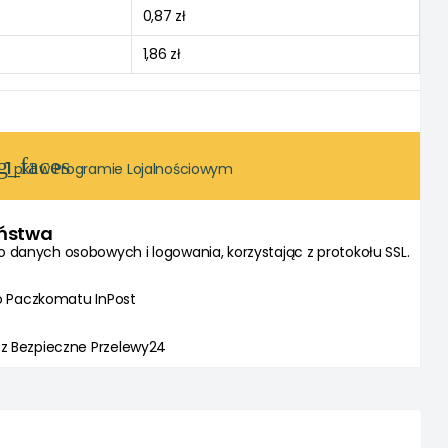
0,87 zł
1,86 zł
g_faces
1
pkt w Programie Lojalnościowym
eństwa
danych osobowych i logowania, korzystając z protokołu SSL.
do Paczkomatu InPost
z Bezpieczne Przelewy24