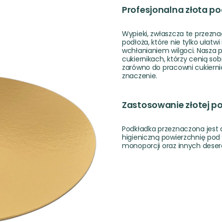
Profesjonalna złota p
Wypieki, zwłaszcza te przezn
podłoża, które nie tylko ułatw
wchłanianiem wilgoci. Nasza 
cukiernikach, którzy cenią sob
zarówno do pracowni cukierni
znaczenie.
Zastosowanie złotej p
Podkładka przeznaczona jest d
higieniczną powierzchnię pod 
monoporcji oraz innych deseró