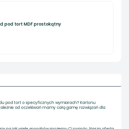
d pod tort MDF prostokątny
adu pod tort o specyficznych wymiarach? Kartonu
ezależnie od oczekiwań mamy całą gamę rozwiązań dla
edz się na jak wiele sposobów możemy Ci pomóc. Nasza oferta