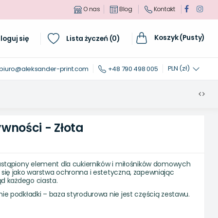
O nas
Blog
Kontakt
Koszyk (Pusty)
loguj się
Lista życzeń (
0
)
PLN (zł)
biuro@aleksander-print.com
+48 790 498 005
wności - Złota
astąpiony element dla cukierników i miłośników domowych
się jako warstwa ochronna i estetyczna, zapewniając
ąd każdego ciasta.
e podkładki – baza styrodurowa nie jest częścią zestawu.