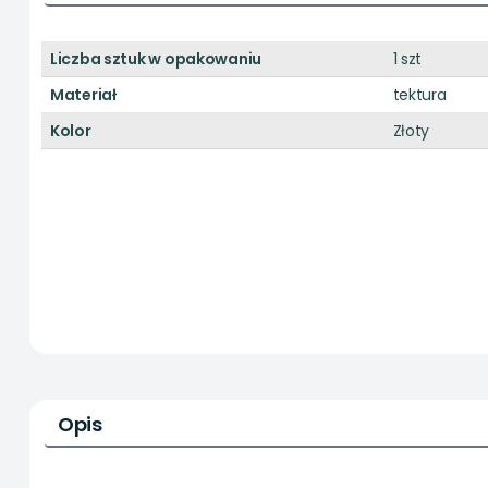
Liczba sztuk w opakowaniu
1 szt
Materiał
tektura
Kolor
Złoty
Opis