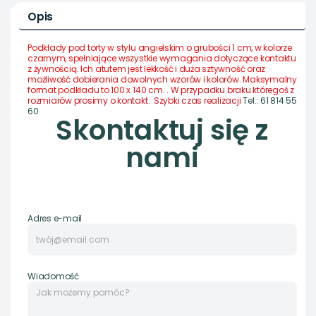
Opis
Podkłady pod torty w stylu angielskim o grubości 1 cm, w kolorze
czarnym, spełniające wszystkie wymagania dotyczące kontaktu
z żywnością. Ich atutem jest lekkość i duża sztywność oraz
możliwość dobierania dowolnych wzorów i kolorów. Maksymalny
format podkładu to 100 x 140 cm.
.
W przypadku braku któregoś z
rozmiarów prosimy o kontakt.
Szybki czas realizacji
Tel.: 61 814 55
60
Skontaktuj się z
nami
Adres e-mail
Wiadomość