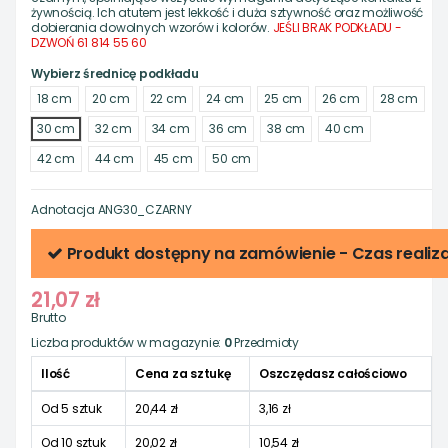
żywnością. Ich atutem jest lekkość i duża sztywność oraz możliwość
dobierania dowolnych wzorów i kolorów.
JEŚLI
BRAK PODKŁADU -
DZWOŃ 61 814 55 60
Wybierz średnicę podkładu
18 cm
20 cm
22 cm
24 cm
25 cm
26 cm
28 cm
30 cm
32 cm
34 cm
36 cm
38 cm
40 cm
42 cm
44 cm
45 cm
50 cm
Adnotacja
ANG30_CZARNY
Produkt dostępny na zamówienie - Czas realizac
21,07 zł
Brutto
Liczba produktów w magazynie:
0
Przedmioty
Ilość
Cena za sztukę
Oszczędasz całościowo
Od 5 sztuk
20,44 zł
3,16 zł
Od 10 sztuk
20,02 zł
10,54 zł