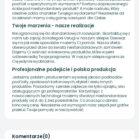
pod tort o specyficznych wymiarach? Kartonu dopasowanego
ściśle pod niestandardowy produkt? A może nadruku, który
idealnie odda charakter Twojego wydarzenia? Niezależnie od
oczekiwań mamy całą gamę rozwiązań dla Ciebie.
Twoje marzenia - nasze realizacje
Nie ograniczaj się do standardowych rozwiązań. Skontaktuj się z
nami lub zajrzyj do kategorii Usługi w naszym sklepie. Dowiedz
się na jak wiele sposobów możemy Ci pomóc. Nasza oferta
otwiera przed drzwi do świata niestandardowych zamówień.
Dajemy Ci wolność w kreowaniu produktów, które w pełni
odzwierciedlą Twoje pragnienia. W naszym sklepie ogranicza
Cię jedynie wyobraźnia.
Profesjonalne podejście i polska produkcja
Jesteśmy polskim producentem wysokiej jakości podkładów
pod torty, opakowań kartonowych, etykiet i wielu innych
produktów. Posiadamy szerokie zaplecze nie tylko sprzętu, ale i
obsługujących go profesjonalistów. Korzystając z
nowoczesnych technologii możemy stworzyć niestandardowe
produkty od A do Z, bez pośredników. Co znacząco obniża
końcową cenę. Niezależnie od wymagań nasz zespół jest gotów
przekuć Twoje pomysły w rzeczywistość.
Komentarze
(0)