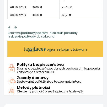
Od 20 sztuk
19,60 zł
29,50 zł
Od 30 sztuk
18,96 zł
63,21 zł
kolorowe podkłady pod torty
niebieskie podkłady
niebieskie podkłady do stylu ang
tag_faces
21
pkt w Programie Lojalnościowym
Polityka bezpieczeństwa
Dbamy o bezpieczeństwo danych osobowych i logowania,
korzystając z protokołu SSL.
Zasady dostawy
Dostawa już od 16,26 zł do Paczkomatu InPost
Metody płatności
Oferujemy płatność przez Bezpieczne Przelewy24