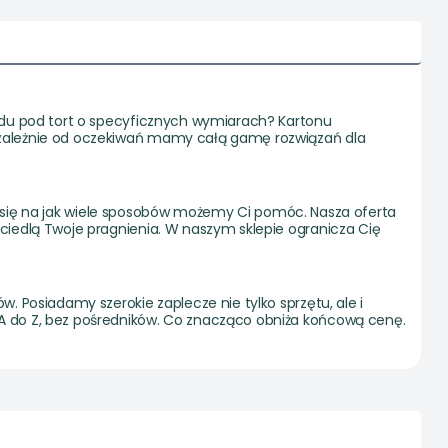
adu pod tort o specyficznych wymiarach? Kartonu
ezależnie od oczekiwań mamy całą gamę rozwiązań dla
edz się na jak wiele sposobów możemy Ci pomóc. Nasza oferta
ciedlą Twoje pragnienia. W naszym sklepie ogranicza Cię
 Posiadamy szerokie zaplecze nie tylko sprzętu, ale i
A do Z, bez pośredników. Co znacząco obniża końcową cenę.