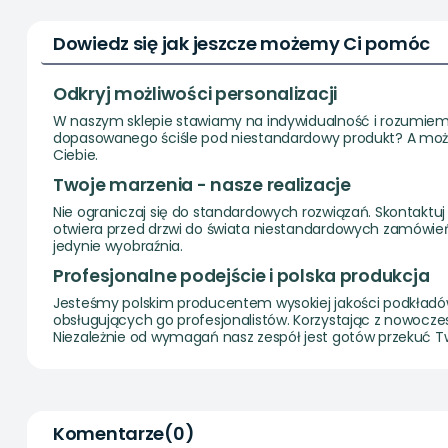
Dowiedz się jak jeszcze możemy Ci pomóc
Odkryj możliwości personalizacji
W naszym sklepie stawiamy na indywidualność i rozumiemy
dopasowanego ściśle pod niestandardowy produkt? A może
Ciebie.
Twoje marzenia - nasze realizacje
Nie ograniczaj się do standardowych rozwiązań. Skontaktuj 
otwiera przed drzwi do świata niestandardowych zamówień.
jedynie wyobraźnia.
Profesjonalne podejście i polska produkcja
Jesteśmy polskim producentem wysokiej jakości podkładów p
obsługujących go profesjonalistów. Korzystając z nowocz
Niezależnie od wymagań nasz zespół jest gotów przekuć T
Komentarze
(0)