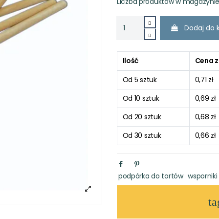
Liczba produktów w magazynie
Dodaj do 
Ilość
Cena z
Od 5 sztuk
0,71 zł
Od 10 sztuk
0,69 zł
Od 20 sztuk
0,68 zł
Od 30 sztuk
0,66 zł
podpórka do tortów
wsporniki
ta