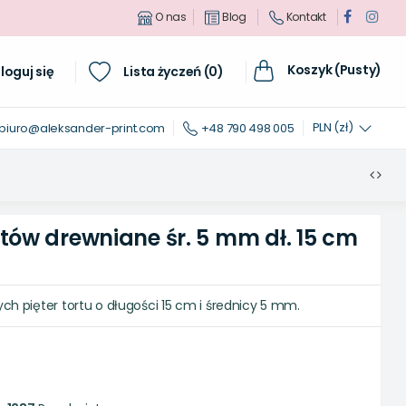
O nas
Blog
Kontakt
Koszyk (Pusty)
loguj się
Lista życzeń (
0
)
PLN (zł)
biuro@aleksander-print.com
+48 790 498 005
rtów drewniane śr. 5 mm dł. 15 cm
ch pięter tortu o długości 15 cm i średnicy 5 mm.