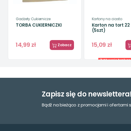
Gadżety Cukiernicze
Kartony na ciasto
TORBA CUKIERNICZKI
Karton na tort 22 
(5szt)
14,99 zł
15,09 zł
Zobacz
Obecnie brak na 
Kartony automatyczne
Akcesoria dekoracyjne
Kartony automatyczne
Przezroczysty ws
12,5 x 21 x 7 cm
do tortów - śred
19mm wysokość 
modecor 1szt
Zapisz się do newslettera
1,41 zł
3,91 zł
Zobacz
Bądź na bieżąco z promocjami i ofertami 