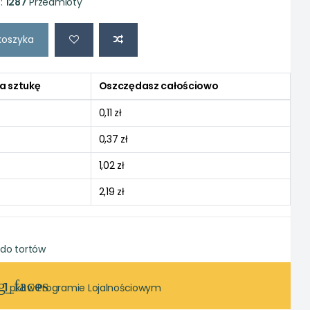
:
1287
Przedmioty
koszyka
a sztukę
Oszczędasz całościowo
0,11 zł
0,37 zł
1,02 zł
2,19 zł
 do tortów
g_faces
1
pkt w Programie Lojalnościowym