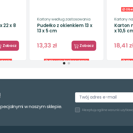
Obec
Kartony według zastosowania
Kartony na
x 22 x 8
Pudełko z okienkiem 13 x
Karton n
13 x 5 cm
x 10,5 c
13,33 zł
18,41 z
Zobacz
Zobacz
stanie
Obecnie brak na stanie
Obec
Kartony według zastosowania
Kartony w
pornik
Kartony automatyczne z
Kartony
nica
okienkiem 13 x 13 x 7 cm
x 22 x 8
20cm -
!
0,96 zł
2,70 zł
Zobacz
Zobacz
specjalnymi w naszym sklepie.
Akceptuję
ogólne warunki użytkow