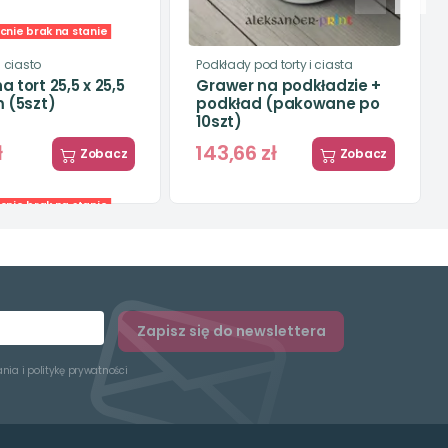
nie brak na stanie
 ciasto
Podkłady pod torty i ciasta
a tort 25,5 x 25,5
Grawer na podkładzie +
m (5szt)
podkład (pakowane po
10szt)
ł
143,66 zł
Zobacz
Zobacz
nie brak na stanie
-3%
edług zastosowania
Podkłady pod torty i ciasta
 automatyczne 31
Podkład pod tort 40x60
 cm
cm karbowany
19,93 zł
20,55 zł
Zobacz
Zapisz się do newslettera
Zobacz
ania
i
politykę prywatności