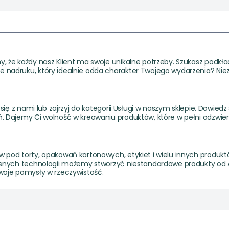
, że każdy nasz Klient ma swoje unikalne potrzeby. Szukasz podkł
 nadruku, który idealnie odda charakter Twojego wydarzenia? Ni
się z nami lub zajrzyj do kategorii Usługi w naszym sklepie. Dowi
 Dajemy Ci wolność w kreowaniu produktów, które w pełni odzwier
od torty, opakowań kartonowych, etykiet i wielu innych produktów.
esnych technologii możemy stworzyć niestandardowe produkty od 
woje pomysły w rzeczywistość.