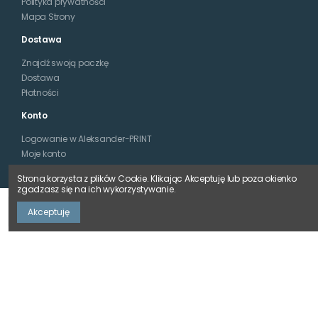
Polityka prywatności
Mapa Strony
Dostawa
Znajdź swoją paczkę
Dostawa
Płatności
Konto
Logowanie w Aleksander-PRINT
Moje konto
Historia zamówień w Aleksander-PRINT
Strona korzysta z plików Cookie. Klikając Akceptuję lub poza okienko
Śledzenie zamówień gości Aleksander-PRINT
zgadzasz się na ich wykorzystywanie.
O Nas
Dodaj do koszyka
Akceptuję
O nas
Dane Firmy
Blog
Kontakt
Współpraca B2B
Kontakt