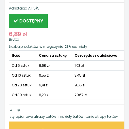
Adnotacja
AT15/5
DOSTĘPNY
6,89 zł
Brutto
Liczba produktów w magazynie:
21
Przedmioty
Ilość
Cena za sztukę
Oszczędasz całościowo
Od 5 sztuk
6,68 zł
1,03 zł
Od 10 sztuk
6,55 zł
3,45 zł
Od 20 sztuk
6,41 zł
9,65 zł
Od 30 sztuk
6,20 zł
20,67 zł
styropianowe atrapy tortów
makiety tortów
tanie atrapy tortów