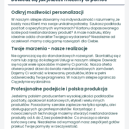
Odkryj możliwości personalizacji
W naszym sklepie stawiamy na indywidualność i rozumiemy, że
każdy nasz Klient ma swoje unikalne potrzeby. Szukasz podkładu
pod tort o specyficznych wymiarach? Kartonu dopasowanego
ściśle pod niestandardowy produkt? A może nadruku, który
idealnie odda charakter Twojego wydarzenia? Niezależnie od
oczekiwań mamy całą gamę rozwiązań dla Ciebie.
Twoje marzenia - nasze realizacje
Nie ograniczaj się do standardowych rozwiązań. Skontaktuj się z
nami lub zajrzyj do kategorii Usługi w naszym sklepie. Dowiedz
się na jak wiele sposobów możemy Ci pomóc. Nasza oferta
otwiera przed drzwi do świata niestandardowych zamówień.
Dajemy Ci wolność w kreowaniu produktów, które w pełni
odzwierciedlą Twoje pragnienia. W naszym sklepie ogranicza
Cię jedynie wyobraźnia.
Profesjonalne podejście i polska produkcja
Jesteśmy polskim producentem wysokiej jakości podkładów
pod torty, opakowań kartonowych, etykiet i wielu innych
produktów. Posiadamy szerokie zaplecze nie tylko sprzętu, ale i
obsługujących go profesjonalistów. Korzystając z
nowoczesnych technologii możemy stworzyć niestandardowe
produkty od A do Z, bez pośredników. Co znacząco obniża
końcową cenę. Niezależnie od wymagań nasz zespół jest gotów
przekuć Twoje pomysły w rzeczywistość.