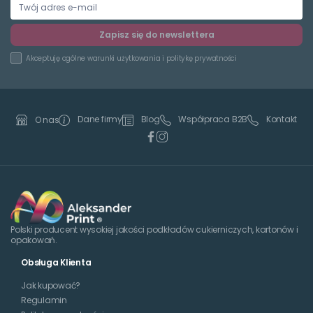
Zapisz się do newslettera
Akceptuję
ogólne warunki użytkowania
i
politykę prywatności
Dane firmy
Blog
Współpraca B2B
Kontakt
O nas
Polski producent wysokiej jakości podkładów cukierniczych, kartonów i
opakowań.
Obsługa Klienta
Jak kupować?
Regulamin