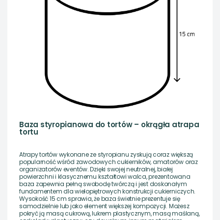
Baza styropianowa do tortów – okrągła atrapa
tortu
Atrapy tortów wykonane ze styropianu zyskują coraz większą
popularność wśród zawodowych cukierników, amatorów oraz
organizatorów eventów. Dzięki swojej neutralnej, białej
powierzchni i klasycznemu kształtowi walca, prezentowana
baza zapewnia pełną swobodę twórczą i jest doskonałym
fundamentem dla wielopiętrowych konstrukcji cukierniczych.
Wysokość 15 cm sprawia, że baza świetnie prezentuje się
samodzielnie lub jako element większej kompozycji. Możesz
pokryć ją masą cukrową, lukrem plastycznym, masą maślaną,