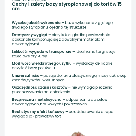
Cechy i zalety bazy styropianowej do tortów 15
cm
Wysoka jakość wykonania –
baza wykonana z gęstego,
trwałego styropianu, o jednolitej strukturze
Estetyczny wygląd –
biały kolor i gładka powierzchnia
doskonale komponują się z dowolnymi materiałami
dekoracyjnymi
Lekkość i wygoda w transporcie –
idealna na targi, sesje
zdjęciowe czy kursy
Możliwość wielokrotnego użytku –
wystarczy delikatnie
oczyścić bazę po użyciu
Uniwersalność –
pasuje do lukru plastycznego, masy cukrowej,
kremów, tynków i wielu innych
Oszczędność czasu i kosztów –
nie wymaga pieczenia,
przechowywania ani chłodzenia
Bezpieczna i nietoksyczna –
odpowiednia do celów
dekoracyjnych, naukowych i pokazowych
Realistyczny efekt końcowy –
po udekorowaniu atrapa
wygląda jak prawdziwy tort