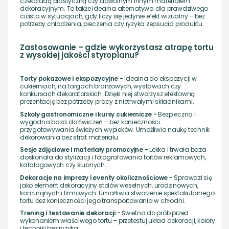
czekoladą plastyczną czy dowolnym innym materiałem
dekoracyjnym. To także idealna alternatywa dla prawdziwego
ciasta w sytuacjach, gdy liczy się jedynie efekt wizualny – bez
potrzeby chłodzenia, pieczenia czy ryzyka zepsucia produktu.
Zastosowanie – gdzie wykorzystasz atrapę tortu
z wysokiej jakości styropianu?
Torty pokazowe i ekspozycyjne -
Idealna do ekspozycji w
cukierniach, na targach branżowych, wystawach czy
konkursach dekoratorskich. Dzięki niej stworzysz efektowną
prezentację bez potrzeby pracy z nietrwałymi składnikami.
Szkoły gastronomiczne i kursy cukiernicze -
Bezpieczna i
wygodna baza do ćwiczeń – bez konieczności
przygotowywania świeżych wypieków. Umożliwia naukę technik
dekorowania bez strat materiału.
Sesje zdjęciowe i materiały promocyjne -
Lekka i trwała baza
doskonała do stylizacji i fotografowania tortów reklamowych,
katalogowych czy ślubnych.
Dekoracje na imprezy i eventy okolicznościowe
- Sprawdzi się
jako element dekoracyjny stołów weselnych, urodzinowych,
komunijnych i firmowych. Umożliwia stworzenie spektakularnego
tortu bez konieczności jego transportowania w chłodni.
Trening i testowanie dekoracji -
Świetna do prób przed
wykonaniem właściwego tortu – przetestuj układ dekoracji, kolory
i techniki bez ryzyka.