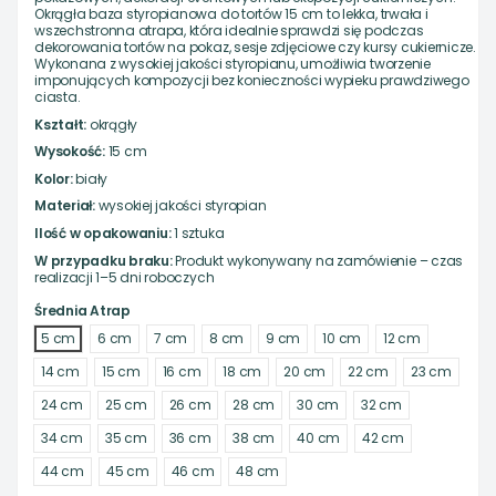
Okrągła baza styropianowa do tortów 15 cm to lekka, trwała i
wszechstronna atrapa, która idealnie sprawdzi się podczas
dekorowania tortów na pokaz, sesje zdjęciowe czy kursy cukiernicze.
Wykonana z wysokiej jakości styropianu, umożliwia tworzenie
imponujących kompozycji bez konieczności wypieku prawdziwego
ciasta.
Kształt:
okrągły
Wysokość:
15 cm
Kolor:
biały
Materiał:
wysokiej jakości styropian
Ilość w opakowaniu:
1 sztuka
W przypadku braku:
Produkt wykonywany na zamówienie – czas
realizacji 1–5 dni roboczych
Średnia Atrap
5 cm
6 cm
7 cm
8 cm
9 cm
10 cm
12 cm
14 cm
15 cm
16 cm
18 cm
20 cm
22 cm
23 cm
24 cm
25 cm
26 cm
28 cm
30 cm
32 cm
34 cm
35 cm
36 cm
38 cm
40 cm
42 cm
44 cm
45 cm
46 cm
48 cm