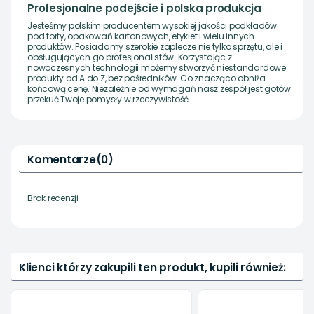
Profesjonalne podejście i polska produkcja
Jesteśmy polskim producentem wysokiej jakości podkładów
pod torty, opakowań kartonowych, etykiet i wielu innych
produktów. Posiadamy szerokie zaplecze nie tylko sprzętu, ale i
obsługujących go profesjonalistów. Korzystając z
nowoczesnych technologii możemy stworzyć niestandardowe
produkty od A do Z, bez pośredników. Co znacząco obniża
końcową cenę. Niezależnie od wymagań nasz zespół jest gotów
przekuć Twoje pomysły w rzeczywistość.
Komentarze
(0)
Brak recenzji
Klienci którzy zakupili ten produkt, kupili również: