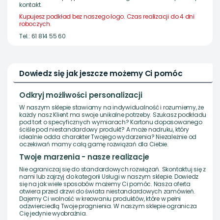
kontakt.
Kupujesz podkład bez naszego logo. Czas realizacji do 4 dni
roboczych.
Tel.: 61 814 55 60
Dowiedz się jak jeszcze możemy Ci pomóc
Odkryj możliwości personalizacji
W naszym sklepie stawiamy na indywidualność i rozumiemy, że
każdy nasz Klient ma swoje unikalne potrzeby. Szukasz podkładu
pod tort o specyficznych wymiarach? Kartonu dopasowanego
ściśle pod niestandardowy produkt? A może nadruku, który
idealnie odda charakter Twojego wydarzenia? Niezależnie od
oczekiwań mamy całą gamę rozwiązań dla Ciebie.
Twoje marzenia - nasze realizacje
Nie ograniczaj się do standardowych rozwiązań. Skontaktuj się z
nami lub zajrzyj do kategorii Usługi w naszym sklepie. Dowiedz
się na jak wiele sposobów możemy Ci pomóc. Nasza oferta
otwiera przed drzwi do świata niestandardowych zamówień.
Dajemy Ci wolność w kreowaniu produktów, które w pełni
odzwierciedlą Twoje pragnienia. W naszym sklepie ogranicza
Cię jedynie wyobraźnia.