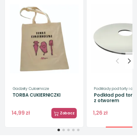
Gadżety Cukiernicze
Podkłady pod torty i cia
TORBA CUKIERNICZKI
Podkład pod tort 
z otworem
14,99 zł
1,26 zł
Zobacz
Obecnie brak na s
-5%
-3%