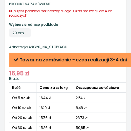
PRODUKT NA ZAMÓWIENIE.
Kupujesz podkład bez naszego logo.
Czas realizacji do 4 dni
roboczych.
Wybierz średnicę podkładu
Adnotacja
ANG20_NA_STOPKACH
Towar na zamówienie - czas realizacji 3-4 dni
16,95 zł
Brutto
Ilość
Cena za sztukę
Oszczędasz całościowo
Od 5 sztuk
16,44 zł
2,54 zł
Od 10 sztuk
16,10 zł
8,48 zł
Od 20 sztuk
15,76 zł
23,73 zł
Od 30 sztuk
15,26 zł
50,85 zł