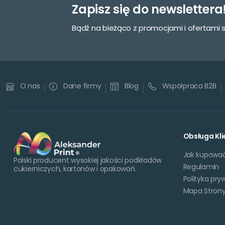
Zapisz się do newslettera
Bądź na bieżąco z promocjami i ofertami 
Dane firmy
Blog
Współpraca B2B
O nas
Obsługa Kli
Jak kupowa
Polski producent wysokiej jakości podkładów
Regulamin
cukierniczych, kartonów i opakowań.
Polityka pry
Mapa Stron