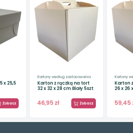
Kartony według zastosowania
Kartony w
5 x 25,5
Karton z rączką na tort
Karton z
32 x 32 x 28 cm Biały 5szt
26 x 26 
46,95 zł
59,45 
Zobacz
Zobacz