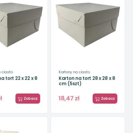
 ciasto
Kartony na ciasto
a tort 22 x 22 x 8
Karton na tort 28 x 28 x 8
cm (5szt)
ł
18,47 zł
Zobacz
Zobacz