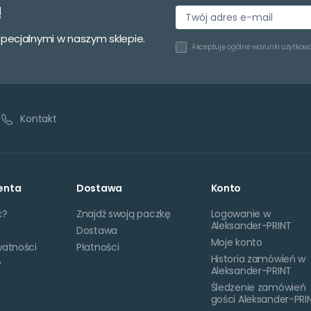
!
specjalnymi w naszym sklepie.
Akceptuję
ogólne warunki użytkow
Kontakt
enta
Dostawa
Konto
ć?
Znajdź swoją paczkę
Logowanie w
Aleksander-PRINT
Dostawa
Moje konto
watności
Płatności
Historia zamówień w
y
Aleksander-PRINT
Śledzenie zamówień
gości Aleksander-PRI