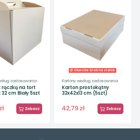
Obecnie brak na stanie
edług zastosowania
Kartony według zastosowania
 rączką na tort
Karton prostokątny
x 32 cm Biały 5szt
32x42x13 cm (5szt)
zł
42,79 zł
Zobacz
Zobacz