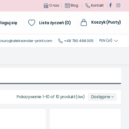
O nas
Blog
Kontakt
Koszyk (Pusty)
loguj się
Lista życzeń (
0
)
PLN (zł)
biuro@aleksander-print.com
+48 790 498 005
Pokazywanie 1-10 of 10 produkt(ów)
Dostępne