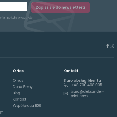
Zapisz się do newslettera
ania
i
politykę prywatności
O Nas
Kontakt
O nas
Biuro obsługi klienta
+48 790 498 005
Dane Firmy
biuro@aleksander-
Blog
print.com
Kontakt
Współpraca B2B
NT