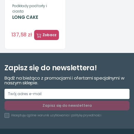
Podkłady pod torty i
ciasta
LONG CAKE
137,58 zł
Zobacz
Zapisz się do newslettera!
Bądź na bieżąco z promocjami i ofertami specjalnymi w
naszym sklepie.
Zapisz się do newslettera
Akceptuję
ogólne warunki użytkowania
i
politykę prywatności