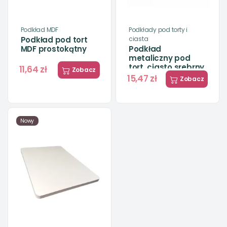
Podkład MDF
Podkłady pod torty i
ciasta
Podkład pod tort
MDF prostokątny
Podkład
metaliczny pod
tort, ciasto srebrny
11,64 zł
Zobacz
- Decora
15,47 zł
Zobacz
Nowy