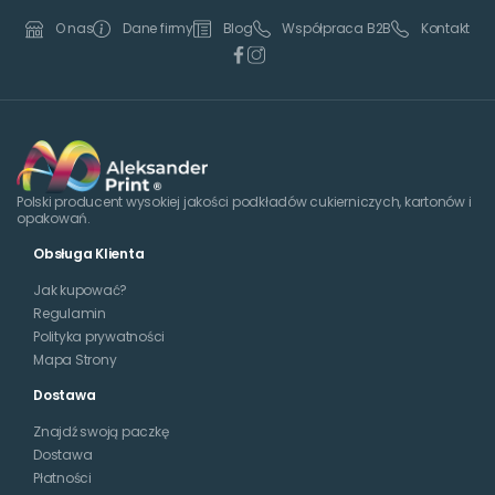
Dane firmy
Blog
Współpraca B2B
Kontakt
O nas
Polski producent wysokiej jakości podkładów cukierniczych, kartonów i
opakowań.
Obsługa Klienta
Jak kupować?
Regulamin
Polityka prywatności
Mapa Strony
Dostawa
Znajdź swoją paczkę
Dostawa
Płatności