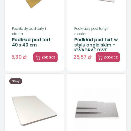
Podkłady pod torty i
Podkłady pod torty i
ciasta
ciasta
Podkład pod tort
Podkład pod tort w
40 x 40 cm
stylu angielskim -
KWADRATOWE
5,30 zł
25,57 zł
Zobacz
Zobacz
Nowy