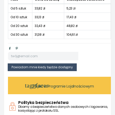
Od 5 sztuk
33,82 zł
5,23 zł
Od 10 sztuk
33,13 zł
17,43 zł
Od 20 sztuk
32,43 zł
48,82 zł
Od 30 sztuk
31,38 zł
104,61 zł
tag_faces
35
pkt w Programie Lojalnościowym
Polityka bezpieczeństwa
Dbamy o bezpieczeństwo danych osobowych i logowania,
korzystając z protokołu SSL.