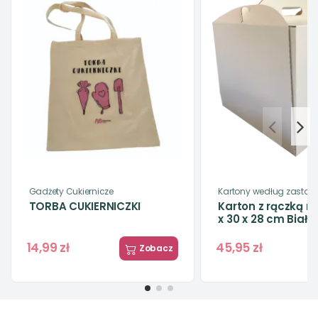
Gadżety Cukiernicze
Kartony według zastos
TORBA CUKIERNICZKI
Karton z rączką na
x 30 x 28 cm Biały 
14,99 zł
45,95 zł
Zobacz
-7%
-7%
Podkłady pod torty i ciasta
Podkłady pod torty i ciasta
Etykiety