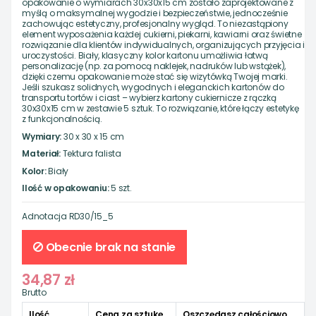
opakowanie o wymiarach 30x30x15 cm zostało zaprojektowane z
myślą o maksymalnej wygodzie i bezpieczeństwie, jednocześnie
zachowując estetyczny, profesjonalny wygląd. To niezastąpiony
element wyposażenia każdej cukierni, piekarni, kawiarni oraz świetne
rozwiązanie dla klientów indywidualnych, organizujących przyjęcia i
uroczystości. Biały, klasyczny kolor kartonu umożliwia łatwą
personalizację (np. za pomocą naklejek, nadruków lub wstążek),
dzięki czemu opakowanie może stać się wizytówką Twojej marki.
Jeśli szukasz solidnych, wygodnych i eleganckich kartonów do
transportu tortów i ciast – wybierz kartony cukiernicze z rączką
30x30x15 cm w zestawie 5 sztuk. To rozwiązanie, które łączy estetykę
z funkcjonalnością.
Wymiary:
30 x 30 x 15 cm
Materiał:
Tektura falista
Kolor:
Biały
Ilość w opakowaniu:
5 szt.
Adnotacja
RD30/15_5
Obecnie brak na stanie
34,87 zł
Brutto
Ilość
Cena za sztukę
Oszczędasz całościowo