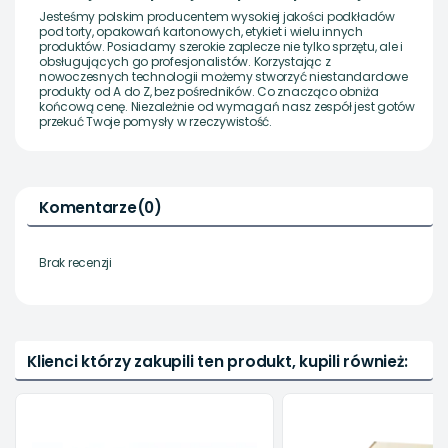
Jesteśmy polskim producentem wysokiej jakości podkładów
pod torty, opakowań kartonowych, etykiet i wielu innych
produktów. Posiadamy szerokie zaplecze nie tylko sprzętu, ale i
obsługujących go profesjonalistów. Korzystając z
nowoczesnych technologii możemy stworzyć niestandardowe
produkty od A do Z, bez pośredników. Co znacząco obniża
końcową cenę. Niezależnie od wymagań nasz zespół jest gotów
przekuć Twoje pomysły w rzeczywistość.
Komentarze
(0)
Brak recenzji
Klienci którzy zakupili ten produkt, kupili również: