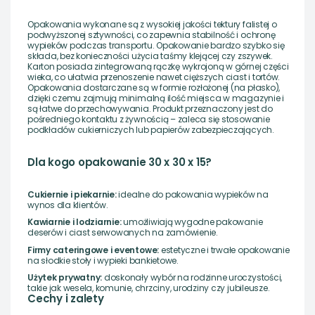
Opakowania wykonane są z wysokiej jakości tektury falistej o
podwyższonej sztywności, co zapewnia stabilność i ochronę
wypieków podczas transportu. Opakowanie bardzo szybko się
składa, bez konieczności użycia taśmy klejącej czy zszywek.
Karton posiada zintegrowaną rączkę wykrojoną w górnej części
wieka, co ułatwia przenoszenie nawet cięższych ciast i tortów.
Opakowania dostarczane są w formie rozłożonej (na płasko),
dzięki czemu zajmują minimalną ilość miejsca w magazynie i
są łatwe do przechowywania. Produkt przeznaczony jest do
pośredniego kontaktu z żywnością – zaleca się stosowanie
podkładów cukierniczych lub papierów zabezpieczających.
Dla kogo opakowanie 30 x 30 x 15?
Cukiernie i piekarnie:
idealne do pakowania wypieków na
wynos dla klientów.
Kawiarnie i lodziarnie:
umożliwiają wygodne pakowanie
deserów i ciast serwowanych na zamówienie.
Firmy cateringowe i eventowe:
estetyczne i trwałe opakowanie
na słodkie stoły i wypieki bankietowe.
Użytek prywatny:
doskonały wybór na rodzinne uroczystości,
takie jak wesela, komunie, chrzciny, urodziny czy jubileusze.
Cechy i zalety