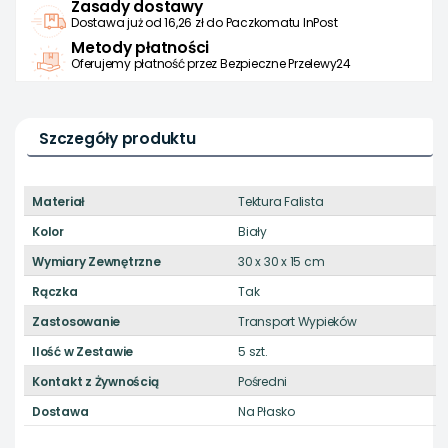
Zasady dostawy
Dostawa już od 16,26 zł do Paczkomatu InPost
Metody płatności
Oferujemy płatność przez Bezpieczne Przelewy24
Szczegóły produktu
Materiał
Tektura Falista
Kolor
Biały
Wymiary Zewnętrzne
30 x 30 x 15 cm
Rączka
Tak
Zastosowanie
Transport Wypieków
Ilość w Zestawie
5 szt.
Kontakt z Żywnością
Pośredni
Dostawa
Na Płasko