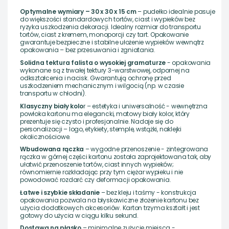
Optymalne wymiary – 30 x 30 x 15 cm
– pudełko idealnie pasuje
do większości standardowych tortów, ciast i wypieków bez
ryzyka uszkodzenia dekoracji. Idealny rozmiar do transportu
tortów, ciast z kremem, monoporcji czy tart. Opakowanie
gwarantuje bezpieczne i stabilne ułożenie wypieków wewnątrz
opakowania – bez przesuwania i zgniatania.
Solidna tektura falista o wysokiej gramaturze
- opakowania
wykonane są z trwałej tektury 3-warstwowej, odpornej na
odkształcenia i nacisk. Gwarantują ochronę przed
uszkodzeniem mechanicznym i wilgocią (np. w czasie
transportu w chłodni).
Klasyczny biały kolo
r – estetyka i uniwersalność - wewnętrzna
powłoka kartonu ma elegancki, matowy biały kolor, który
prezentuje się czysto i profesjonalnie. Nadaje się do
personalizacji – logo, etykiety, stemple, wstążki, naklejki
okolicznościowe.
Wbudowana rączka
– wygodne przenoszenie - zintegrowana
rączka w górnej części kartonu została zaprojektowana tak, aby
ułatwić przenoszenie tortów, ciast innych wypieków;
równomiernie rozkładając przy tym ciężar wypieku i nie
powodować rozdarć czy deformacji opakowania.
Łatwe i szybkie składanie
– bez kleju i taśmy - konstrukcja
opakowania pozwala na błyskawiczne złożenie kartonu bez
użycia dodatkowych akcesoriów. Karton trzyma kształt i jest
gotowy do użycia w ciągu kilku sekund.
Dostawa na płasko
– minimalne zużycie miejsca -