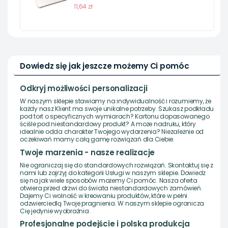
11,64 zł
Dowiedz się jak jeszcze możemy Ci pomóc
Odkryj możliwości personalizacji
W naszym sklepie stawiamy na indywidualność i rozumiemy, że
każdy nasz Klient ma swoje unikalne potrzeby. Szukasz podkładu
pod tort o specyficznych wymiarach? Kartonu dopasowanego
ściśle pod niestandardowy produkt? A może nadruku, który
idealnie odda charakter Twojego wydarzenia? Niezależnie od
oczekiwań mamy całą gamę rozwiązań dla Ciebie.
Twoje marzenia - nasze realizacje
Nie ograniczaj się do standardowych rozwiązań. Skontaktuj się z
nami lub zajrzyj do kategorii Usługi w naszym sklepie. Dowiedz
się na jak wiele sposobów możemy Ci pomóc. Nasza oferta
otwiera przed drzwi do świata niestandardowych zamówień.
Dajemy Ci wolność w kreowaniu produktów, które w pełni
odzwierciedlą Twoje pragnienia. W naszym sklepie ogranicza
Cię jedynie wyobraźnia.
Profesjonalne podejście i polska produkcja