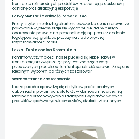
transportu różnorodnych produktów, zapewniając doskonałą
ochronę oraz atrakcyjną ekspozycję.
Łatwy Montaż i Możliwość Personalizacji
Prosty i szybki montaż tego kartonu oszczędza czas i sprawia, że
pakowanie wypieków staje się wygodne. Neutralny design
opakowania pozwala na personalizację, np. poprzez dodanie
logotypów czy grafik, co przyczynia się do większej
rozpoznawalności marki.
Lekka i Funkcjonalna Konstrukcja
Pomimo wytrzymałości, nasze pudełka są lekkie i łatwe w
transporcie, nie zwiększając przy tym znacząco wagi
przewożonych produktów. Ich funkcjonalność sprawia, że są one
idealnym wyborem do różnych zastosowań.
Wszechstronne Zastosowanie
Nasze pudełka sprawdzą się nie tylko w profesjonalnych
cukierniach i piekarniach, ale także w domowym zaciszu. Są
idealne do przechowywania i transportu wypieków, świeżych
produktów spożywczych, kosmetyków, biżuterii i wielu innych.