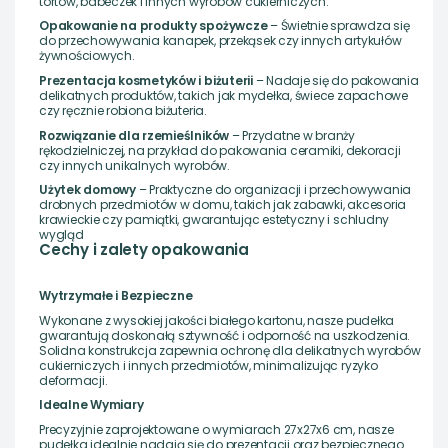
tortów, babeczek i innych wyrobów cukierniczych.
Opakowanie na produkty spożywcze
– Świetnie sprawdza się
do przechowywania kanapek, przekąsek czy innych artykułów
żywnościowych.
Prezentacja kosmetyków i biżuterii
– Nadaje się do pakowania
delikatnych produktów, takich jak mydełka, świece zapachowe
czy ręcznie robiona biżuteria.
Rozwiązanie dla rzemieślników
– Przydatne w branży
rękodzielniczej, na przykład do pakowania ceramiki, dekoracji
czy innych unikalnych wyrobów.
Użytek domowy
– Praktyczne do organizacji i przechowywania
drobnych przedmiotów w domu, takich jak zabawki, akcesoria
krawieckie czy pamiątki, gwarantując estetyczny i schludny
wygląd
Cechy i zalety opakowania
Wytrzymałe i Bezpieczne
Wykonane z wysokiej jakości białego kartonu, nasze pudełka
gwarantują doskonałą sztywność i odporność na uszkodzenia.
Solidna konstrukcja zapewnia ochronę dla delikatnych wyrobów
cukierniczych i innych przedmiotów, minimalizując ryzyko
deformacji.
Idealne Wymiary
Precyzyjnie zaprojektowane o wymiarach 27x27x6 cm, nasze
pudełka idealnie nadają się do prezentacji oraz bezpiecznego