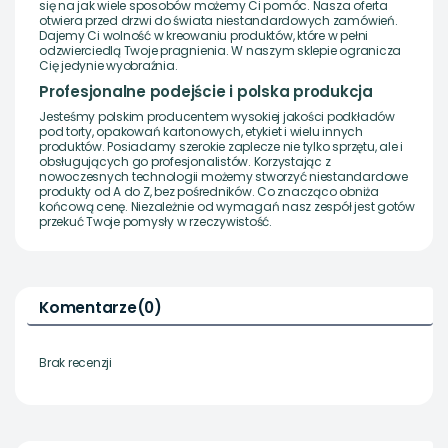
się na jak wiele sposobów możemy Ci pomóc. Nasza oferta
otwiera przed drzwi do świata niestandardowych zamówień.
Dajemy Ci wolność w kreowaniu produktów, które w pełni
odzwierciedlą Twoje pragnienia. W naszym sklepie ogranicza
Cię jedynie wyobraźnia.
Profesjonalne podejście i polska produkcja
Jesteśmy polskim producentem wysokiej jakości podkładów
pod torty, opakowań kartonowych, etykiet i wielu innych
produktów. Posiadamy szerokie zaplecze nie tylko sprzętu, ale i
obsługujących go profesjonalistów. Korzystając z
nowoczesnych technologii możemy stworzyć niestandardowe
produkty od A do Z, bez pośredników. Co znacząco obniża
końcową cenę. Niezależnie od wymagań nasz zespół jest gotów
przekuć Twoje pomysły w rzeczywistość.
Komentarze
(0)
Brak recenzji