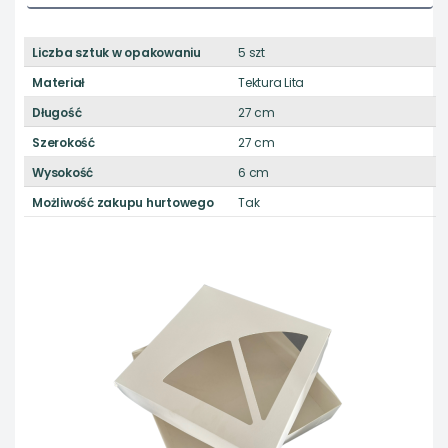
Liczba sztuk w opakowaniu
5 szt
Materiał
Tektura Lita
Długość
27 cm
Szerokość
27 cm
Wysokość
6 cm
Możliwość zakupu hurtowego
Tak