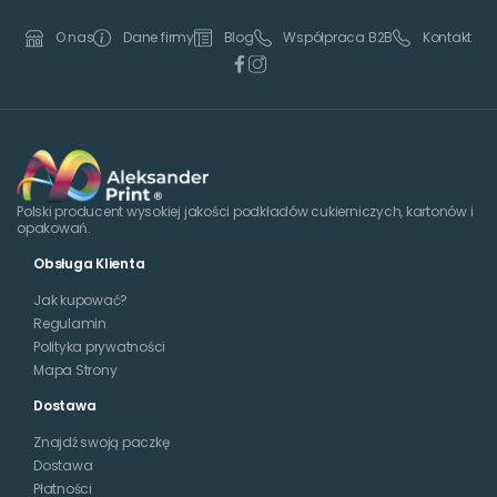
Dane firmy
Blog
Współpraca B2B
Kontakt
O nas
Polski producent wysokiej jakości podkładów cukierniczych, kartonów i
opakowań.
Obsługa Klienta
Jak kupować?
Regulamin
Polityka prywatności
Mapa Strony
Dostawa
Znajdź swoją paczkę
Dostawa
Płatności