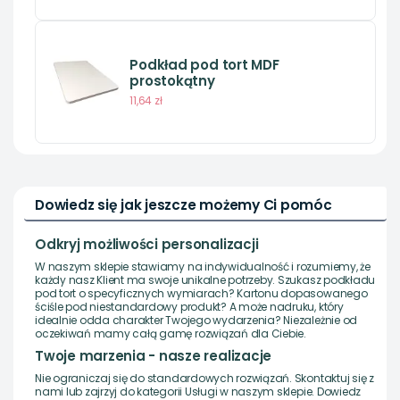
Podkład pod tort MDF
prostokątny
11,64 zł
Dowiedz się jak jeszcze możemy Ci pomóc
Odkryj możliwości personalizacji
W naszym sklepie stawiamy na indywidualność i rozumiemy, że
każdy nasz Klient ma swoje unikalne potrzeby. Szukasz podkładu
pod tort o specyficznych wymiarach? Kartonu dopasowanego
ściśle pod niestandardowy produkt? A może nadruku, który
idealnie odda charakter Twojego wydarzenia? Niezależnie od
oczekiwań mamy całą gamę rozwiązań dla Ciebie.
Twoje marzenia - nasze realizacje
Nie ograniczaj się do standardowych rozwiązań. Skontaktuj się z
nami lub zajrzyj do kategorii Usługi w naszym sklepie. Dowiedz