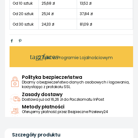
Od 10 sztuk
25,68 zł
13,52 zł
Od 20 sztuk
25,14 zł
37,84 zł
Od 30 sztuk
24,33 zł
81,09 zł
tag_faces
27
pkt w Programie Lojalnościowym
Polityka bezpieczeństwa
Dbamy o bezpieczeństwo danych osobowych i logowania,
korzystając z protokołu SSL.
Zasady dostawy
Dostawa już od 16,26 zł do Paczkomatu InPost
Metody płatności
Oferujemy płatność przez Bezpieczne Przelewy24
Szczegóły produktu