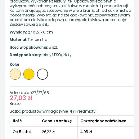
produktów. Wykonane z tektury litej. Opakowanie zapewnia
wytrzymałość, ochronę oraz jest łatwe w montażu i personalizacji.
Kartonik znajdują zastosowanie w wielu branżach, od cukiernictwa
po kosmetykę. Wybierając nasze opakowania, zapewniasz swoim
produktom nie tylko najlepszą ochronę, ale i stylową prezentację.
Zestaw zawiera 5 szt..
Wymiary:
27 x 27 x 6 cm
Materiał:
Tektura lita
Ilość w opakowaniu:
5 szt.
Dostępne kolory:
biały/ EKO/ złoty
Kolor
Biały
EKO
Złoty
Adnotacja
k27/27/6B
27,03 zł
Brutto
Liczba produktów w magazynie:
47
Przedmioty
Ilość
Cena za sztukę
Oszczędasz całościowo
Od 5 sztuk
26,22 zł
4,05 zł