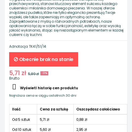
przechowywania, stanowi kluczowy element sukcesu każdego
cukiernika i miłośnika domowego pieczenia. W naszej ofercie
znajdziesz pudełka, które nie tylko elegancko prezentują Twoje
wypieki, ale także zapewniają im optymalną ochronę.
Zaprojektowane z myślą o różnorodnych potrzebach, nasze
opakowania łączą w sobie funkcjonalność, estetykę oraz wysoką
jakość wykonania, stając się niezastąpionym elementem w każdej
cukierni czy kuchni.
Adnotacja
TK41/51/14
Obecnie brak na stanie
5,71 zł
5,89 zł
-3%
Brutto

Wyświetl historię cen produktu
Najniższa cena w ciągu ostatnich 30 dni
Ilość
Cena za sztukę
Oszczędasz całościowo
Od 5 sztuk
5,71 zł
0,88 zł
Od 10 sztuk
5,60 zł
2,95 zł