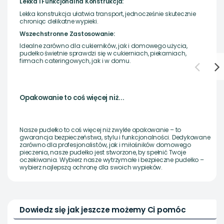
Lekka i Funkcjonalna Konstrukcja:
Lekka konstrukcja ułatwia transport, jednocześnie skutecznie
chroniąc delikatne wypieki.
Wszechstronne Zastosowanie:
Idealne zarówno dla cukierników, jak i domowego użycia,
pudełko świetnie sprawdzi się w cukierniach, piekarniach,
firmach cateringowych, jak i w domu.
Opakowanie to coś więcej niż...
Nasze pudełko to coś więcej niż zwykłe opakowanie – to
gwarancja bezpieczeństwa, stylu i funkcjonalności. Dedykowane
zarówno dla profesjonalistów, jak i miłośników domowego
pieczenia, nasze pudełko jest stworzone, by spełnić Twoje
oczekiwania. Wybierz nasze wytrzymałe i bezpieczne pudełko –
wybierz najlepszą ochronę dla swoich wypieków.
Dowiedz się jak jeszcze możemy Ci pomóc