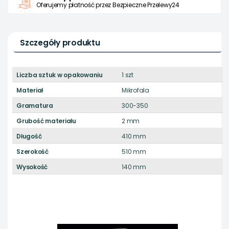
Oferujemy płatność przez Bezpieczne Przelewy24
Szczegóły produktu
Liczba sztuk w opakowaniu
1 szt
Materiał
Mikrofala
Gramatura
300-350
Grubość materiału
2 mm
Długość
410 mm
Szerokość
510 mm
Wysokość
140 mm