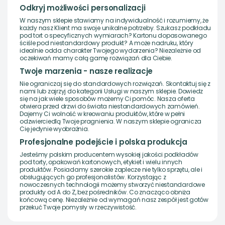
Odkryj możliwości personalizacji
W naszym sklepie stawiamy na indywidualność i rozumiemy, że
każdy nasz Klient ma swoje unikalne potrzeby. Szukasz podkładu
pod tort o specyficznych wymiarach? Kartonu dopasowanego
ściśle pod niestandardowy produkt? A może nadruku, który
idealnie odda charakter Twojego wydarzenia? Niezależnie od
oczekiwań mamy całą gamę rozwiązań dla Ciebie.
Twoje marzenia - nasze realizacje
Nie ograniczaj się do standardowych rozwiązań. Skontaktuj się z
nami lub zajrzyj do kategorii Usługi w naszym sklepie. Dowiedz
się na jak wiele sposobów możemy Ci pomóc. Nasza oferta
otwiera przed drzwi do świata niestandardowych zamówień.
Dajemy Ci wolność w kreowaniu produktów, które w pełni
odzwierciedlą Twoje pragnienia. W naszym sklepie ogranicza
Cię jedynie wyobraźnia.
Profesjonalne podejście i polska produkcja
Jesteśmy polskim producentem wysokiej jakości podkładów
pod torty, opakowań kartonowych, etykiet i wielu innych
produktów. Posiadamy szerokie zaplecze nie tylko sprzętu, ale i
obsługujących go profesjonalistów. Korzystając z
nowoczesnych technologii możemy stworzyć niestandardowe
produkty od A do Z, bez pośredników. Co znacząco obniża
końcową cenę. Niezależnie od wymagań nasz zespół jest gotów
przekuć Twoje pomysły w rzeczywistość.