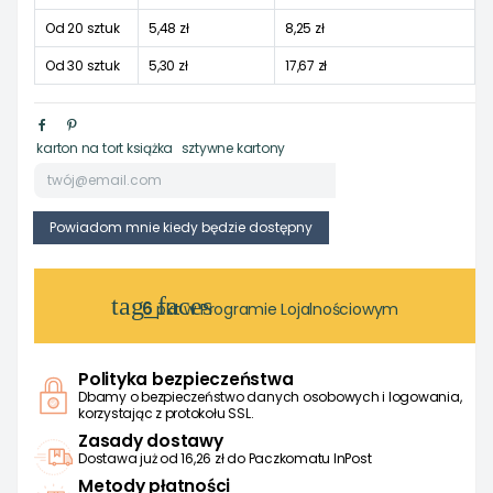
Od 20 sztuk
5,48 zł
8,25 zł
Od 30 sztuk
5,30 zł
17,67 zł
karton na tort książka
sztywne kartony
tag_faces
6
pkt w Programie Lojalnościowym
Polityka bezpieczeństwa
Dbamy o bezpieczeństwo danych osobowych i logowania,
korzystając z protokołu SSL.
Zasady dostawy
Dostawa już od 16,26 zł do Paczkomatu InPost
Metody płatności