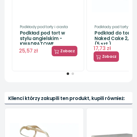
Podkłady pod torty i ciasta
Podkłady pod torty i ci
Podkład pod tort w
Podkład do tortó
stylu angielskim -
Naked Cake 2,5 -
KWADRATOWE
(5 szt.)
17,73 zł
25,57 zł
Zobacz
Zobacz
-5%
Podkłady pod torty i ciasta
Podkład okrągły gruby
złoty karbowany
Klienci którzy zakupili ten produkt, kupili również:
3,74 zł
3,94 zł
Zobacz