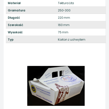
Materiał
Tektura Lita
Gramatura
250-300
Długość
220 mm
Szerokość
160 mm
Wysokość
75 mm
Typ
Karton z uchwytem