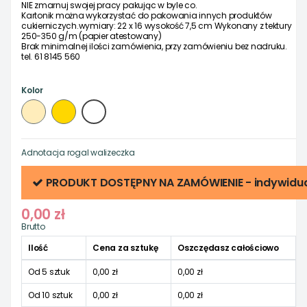
NIE zmarnuj swojej pracy pakując w byle co.
Kartonik można wykorzystać do pakowania innych produktów
cukierniczych.wymiary: 22 x 16 wysokość 7,5 cm
Wykonany z tektury
250-350 g/m (papier atestowany)
Brak minimalnej ilości zamówienia, przy zamówieniu bez nadruku.
tel. 61 8145 560
Kolor
Biały
EKO
Złoty
Adnotacja
rogal walizeczka
PRODUKT DOSTĘPNY NA ZAMÓWIENIE - indywidu
0,00 zł
Brutto
Ilość
Cena za sztukę
Oszczędasz całościowo
Od 5 sztuk
0,00 zł
0,00 zł
Od 10 sztuk
0,00 zł
0,00 zł