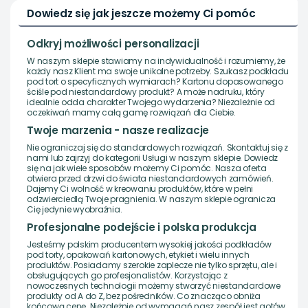
Dowiedz się jak jeszcze możemy Ci pomóc
Odkryj możliwości personalizacji
W naszym sklepie stawiamy na indywidualność i rozumiemy, że
każdy nasz Klient ma swoje unikalne potrzeby. Szukasz podkładu
pod tort o specyficznych wymiarach? Kartonu dopasowanego
ściśle pod niestandardowy produkt? A może nadruku, który
idealnie odda charakter Twojego wydarzenia? Niezależnie od
oczekiwań mamy całą gamę rozwiązań dla Ciebie.
Twoje marzenia - nasze realizacje
Nie ograniczaj się do standardowych rozwiązań. Skontaktuj się z
nami lub zajrzyj do kategorii Usługi w naszym sklepie. Dowiedz
się na jak wiele sposobów możemy Ci pomóc. Nasza oferta
otwiera przed drzwi do świata niestandardowych zamówień.
Dajemy Ci wolność w kreowaniu produktów, które w pełni
odzwierciedlą Twoje pragnienia. W naszym sklepie ogranicza
Cię jedynie wyobraźnia.
Profesjonalne podejście i polska produkcja
Jesteśmy polskim producentem wysokiej jakości podkładów
pod torty, opakowań kartonowych, etykiet i wielu innych
produktów. Posiadamy szerokie zaplecze nie tylko sprzętu, ale i
obsługujących go profesjonalistów. Korzystając z
nowoczesnych technologii możemy stworzyć niestandardowe
produkty od A do Z, bez pośredników. Co znacząco obniża
końcową cenę. Niezależnie od wymagań nasz zespół jest gotów