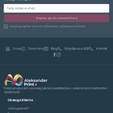
Zapisz się do newslettera
Akceptuję
ogólne warunki użytkowania
i
politykę prywatności
Dane firmy
Blog
Współpraca B2B
Kontakt
O nas
Polski producent wysokiej jakości podkładów cukierniczych, kartonów i
opakowań.
Obsługa Klienta
Jak kupować?