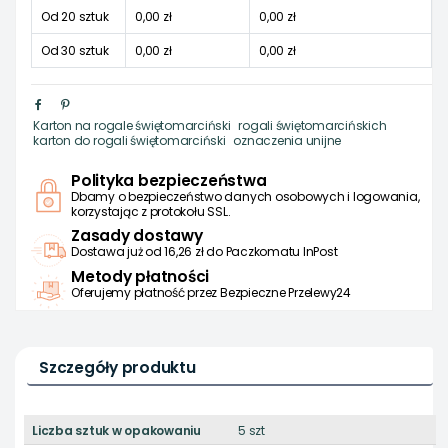
Od 20 sztuk
0,00 zł
0,00 zł
Od 30 sztuk
0,00 zł
0,00 zł
Karton na rogale świętomarciński
rogali świętomarcińskich
karton do rogali świętomarciński
oznaczenia unijne
Polityka bezpieczeństwa
Dbamy o bezpieczeństwo danych osobowych i logowania,
korzystając z protokołu SSL.
Zasady dostawy
Dostawa już od 16,26 zł do Paczkomatu InPost
Metody płatności
Oferujemy płatność przez Bezpieczne Przelewy24
Szczegóły produktu
Liczba sztuk w opakowaniu
5 szt