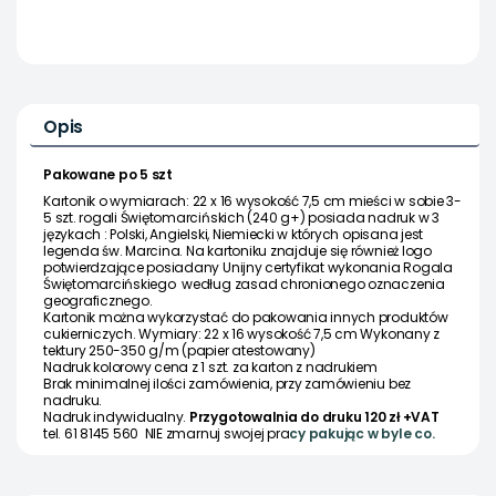
Opis
Pakowane po 5 szt
Kartonik o wymiarach: 22 x 16 wysokość 7,5 cm mieści w sobie 3-
5 szt. rogali Świętomarcińskich (240 g+) posiada nadruk w 3
językach : Polski, Angielski, Niemiecki w których opisana jest
legenda św. Marcina. Na kartoniku znajduje się również logo
potwierdzające posiadany Unijny certyfikat wykonania Rogala
Świętomarcińskiego według zasad chronionego oznaczenia
geograficznego.
Kartonik można wykorzystać do pakowania innych produktów
cukierniczych. Wymiary: 22 x 16 wysokość 7,5 cm
Wykonany z
tektury 250-350 g/m (papier atestowany)
Nadruk kolorowy
cena z 1 szt. za karton z nadrukiem
Brak minimalnej ilości zamówienia, przy zamówieniu bez
nadruku.
Nadruk indywidualny.
Przygotowalnia do druku 120 zł +VAT
tel. 61 8145 560 NIE zmarnuj swojej pra
cy pakując w byle co.