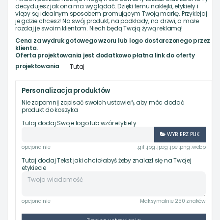
decydujesz jak ona ma wyglądać. Dzięki temu naklejki, etykiety i
vlepy są idealnym sposobem promującym Twoją markę. Przyklejaj
je gdzie chcesz! Na swój produkt, na podkłady, na drzwi, a może
rozdaj je swoim klientom. Niech będą Twoją żywą reklamą!
Cena za wydruk gotowego wzoru lub logo dostarczonego przez
klienta.
Oferta projektowania jest dodatkowo płatna link do oferty
projektowania
Tutaj
Personalizacja produktów
Nie zapomnij zapisać swoich ustawień, aby móc dodać
produkt do koszyka
Tutaj dodaj Swoje logo lub wzór etykiety
WYBIERZ PLIK
opcjonalnie
.gif .jpg .jpeg .jpe .png .webp
Tutaj dodaj Tekst jaki chciałabyś żeby znalazł się na Twojej
etykiecie
opcjonalnie
Maksymalnie 250 znaków