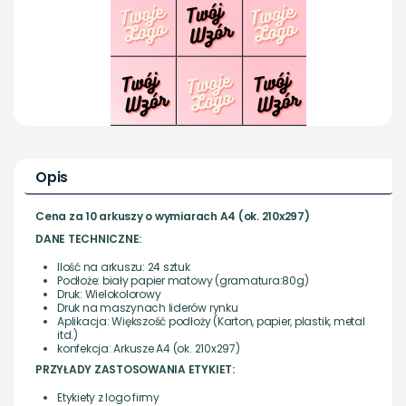
Opis
Cena za 10 arkuszy o wymiarach A4 (ok. 210x297)
DANE TECHNICZNE:
Ilość na arkuszu: 24 sztuk
Podłoże: biały papier matowy (gramatura:80g)
Druk: Wielokolorowy
Druk na maszynach liderów rynku
Aplikacja: Większość podłoży (Karton, papier, plastik, metal
itd.)
konfekcja: Arkusze A4 (ok. 210x297)
PRZYŁADY ZASTOSOWANIA ETYKIET:
Etykiety z logo firmy