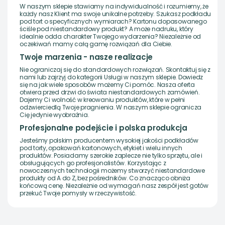
W naszym sklepie stawiamy na indywidualność i rozumiemy, że
każdy nasz Klient ma swoje unikalne potrzeby. Szukasz podkładu
pod tort o specyficznych wymiarach? Kartonu dopasowanego
ściśle pod niestandardowy produkt? A może nadruku, który
idealnie odda charakter Twojego wydarzenia? Niezależnie od
oczekiwań mamy całą gamę rozwiązań dla Ciebie.
Twoje marzenia - nasze realizacje
Nie ograniczaj się do standardowych rozwiązań. Skontaktuj się z
nami lub zajrzyj do kategorii Usługi w naszym sklepie. Dowiedz
się na jak wiele sposobów możemy Ci pomóc. Nasza oferta
otwiera przed drzwi do świata niestandardowych zamówień.
Dajemy Ci wolność w kreowaniu produktów, które w pełni
odzwierciedlą Twoje pragnienia. W naszym sklepie ogranicza
Cię jedynie wyobraźnia.
Profesjonalne podejście i polska produkcja
Jesteśmy polskim producentem wysokiej jakości podkładów
pod torty, opakowań kartonowych, etykiet i wielu innych
produktów. Posiadamy szerokie zaplecze nie tylko sprzętu, ale i
obsługujących go profesjonalistów. Korzystając z
nowoczesnych technologii możemy stworzyć niestandardowe
produkty od A do Z, bez pośredników. Co znacząco obniża
końcową cenę. Niezależnie od wymagań nasz zespół jest gotów
przekuć Twoje pomysły w rzeczywistość.