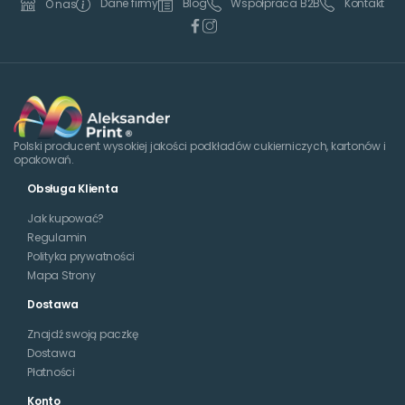
Dane firmy
Blog
Współpraca B2B
Kontakt
O nas
Polski producent wysokiej jakości podkładów cukierniczych, kartonów i
opakowań.
Obsługa Klienta
Jak kupować?
Regulamin
Polityka prywatności
Mapa Strony
Dostawa
Znajdź swoją paczkę
Dostawa
Płatności
Konto