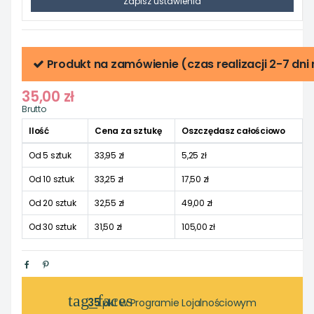
Zapisz ustawienia
Produkt na zamówienie (czas realizacji 2-7 dni
35,00 zł
Brutto
Ilość
Cena za sztukę
Oszczędasz całościowo
Od 5 sztuk
33,95 zł
5,25 zł
Od 10 sztuk
33,25 zł
17,50 zł
Od 20 sztuk
32,55 zł
49,00 zł
Od 30 sztuk
31,50 zł
105,00 zł
tag_faces
35
pkt w Programie Lojalnościowym