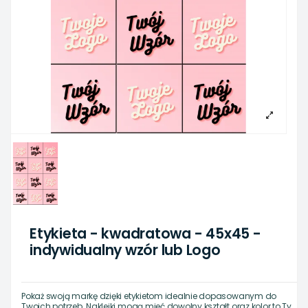
Etykieta - kwadratowa - 45x45 -
indywidualny wzór lub Logo
Pokaż swoją markę dzięki etykietom idealnie dopasowanym do
Twoich potrzeb. Naklejki mogą mieć dowolny kształt oraz kolor to Ty