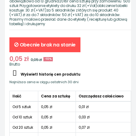
obowiązkowo od 13 grudnia2016r cena sztukę przy zamówieniu 500
sztuk Przygotowanie etykiety do druku 32 zł (+Vat)obliczenie tabelki
kosztuje: 30 zł (+VAT)za 5 składników z których się produkt: 40
(+VAT) zł za do 7 składników: 50 zł (+VAT) za do 10 składników.
Prosimy mailowo przesłać dane do etykiety ( recepturę lub gotową
tabelkę) i drukujemy
Obecnie brak na stanie
0,05 zł
0,05 zł
-10%
Brutto

Wyświetl historię cen produktu
Najniższa cena w ciągu ostatnich 30 dni
Ilość
Cena za sztukę
Oszczędasz całościowo
Od 5 sztuk
0,05 zł
0,01 zł
Od 10 sztuk
0,05 zł
0,03 zł
Od 20 sztuk
0,05 zł
0,07 zł