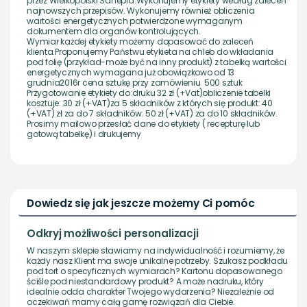
przez Wielkopolski Sanepid.Wykonujemy etykiety według zaleceń
najnowszych przepisów. Wykonujemy również obliczenia
wartości energetycznych potwierdzone wymaganym
dokumentem dla organów kontrolujących.
Wymiar każdej etykiety możemy dopasować do zaleceń
klienta.Proponujemy Państwu etykieta na chleb do wkładania
pod folię (przykład-może być na inny produkt) z tabelką wartości
energetycznych wymagana już obowiązkowo od 13
grudnia2016r cena sztukę przy zamówieniu 500 sztuk
Przygotowanie etykiety do druku 32 zł (+Vat)obliczenie tabelki
kosztuje: 30 zł (+VAT)za 5 składników z których się produkt: 40
(+VAT) zł za do 7 składników: 50 zł (+VAT) za do 10 składników.
Prosimy mailowo przesłać dane do etykiety ( recepturę lub
gotową tabelkę) i drukujemy
Dowiedz się jak jeszcze możemy Ci pomóc
Odkryj możliwości personalizacji
W naszym sklepie stawiamy na indywidualność i rozumiemy, że
każdy nasz Klient ma swoje unikalne potrzeby. Szukasz podkładu
pod tort o specyficznych wymiarach? Kartonu dopasowanego
ściśle pod niestandardowy produkt? A może nadruku, który
idealnie odda charakter Twojego wydarzenia? Niezależnie od
oczekiwań mamy całą gamę rozwiązań dla Ciebie.