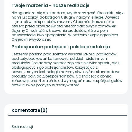
Twoje marzenia - nasze realizacje
Nie ograniczaj się do standardowych rozwiązań. Skontaktuj się z
nami lub zajrzyj do kategorii Usługi w naszym sklepie. Dowiedz
się na jak wiele sposobów możemy Ci pomóc. Nasza oferta
otwiera przed drzwi do świata niestandardowych zamówień.
Dajemy Ci wolność w kreowaniu produktów, które w pełni
odzwierciedlą Twoje pragnienia. W naszym sklepie ogranicza
Cię jedynie wyobraźnia.
Profesjonalne podejście i polska produkcja
Jesteśmy polskim producentem wysokiej jakości podkładów
pod torty, opakowań kartonowych, etykiet i wielu innych
produktów. Posiadamy szerokie zaplecze nie tylko sprzętu, ale i
obsługujących go profesjonalistów. Korzystając z
nowoczesnych technologii możemy stworzyć niestandardowe
produkty od A do Z, bez pośredników. Co znacząco obniża
końcową cenę. Niezależnie od wymagań nasz zespół jest gotów
przekuć Twoje pomysły w rzeczywistość.
Komentarze
(0)
Brak recenzji