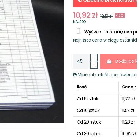
10,92 zł
-10%
12,13 zł
Brutto

Wyświetl historię cen 
Najniższa cena w ciągu ostatnic
Dodaj do 
Minimalna ilość zamówienia 
Ilość
Cena z
Od 5 sztuk
11,77 zł
Od 10 sztuk
11,52 zł
Od 20 sztuk
11,28 zł
Od 30 sztuk
10,92 zł