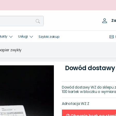
Za
dukty
Usługi
Szybki zakup
apier zwykły
Dowód dostawy 
Dowód dostawy WZ do sklepu z
100 kartek w bloczku o wymiara
Adnotacja
WZ Z
Obecnie brak na stani