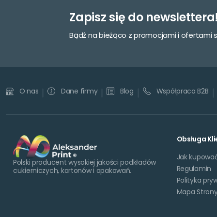
Zapisz się do newslettera
Bądź na bieżąco z promocjami i ofertami 
Dane firmy
Blog
Współpraca B2B
O nas
Obsługa Kli
Jak kupowa
Polski producent wysokiej jakości podkładów
Regulamin
cukierniczych, kartonów i opakowań.
Polityka pry
Mapa Stron