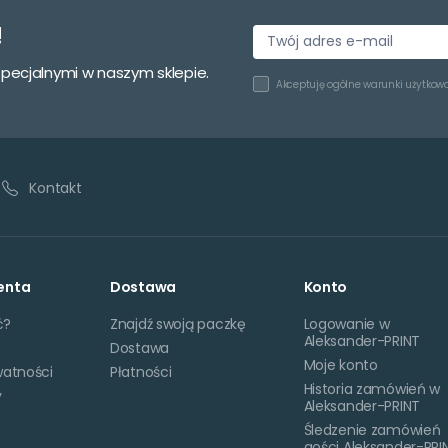
!
specjalnymi w naszym sklepie.
Akceptuję
ogólne warunki użytkow
Kontakt
enta
Dostawa
Konto
ć?
Znajdź swoją paczkę
Logowanie w
Aleksander-PRINT
Dostawa
Moje konto
watności
Płatności
Historia zamówień w
y
Aleksander-PRINT
Śledzenie zamówień
gości Aleksander-PRI