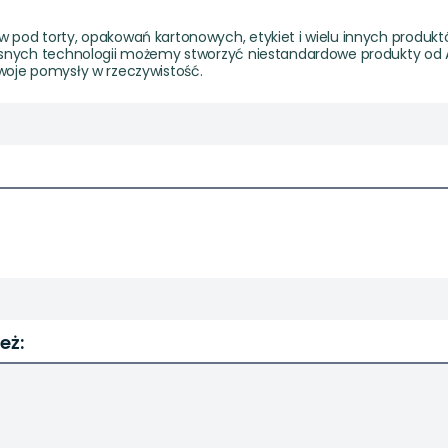
od torty, opakowań kartonowych, etykiet i wielu innych produktów.
esnych technologii możemy stworzyć niestandardowe produkty od 
woje pomysły w rzeczywistość.
eż: