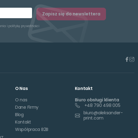
Zapisz się do newslettera
ania
i
politykę prywatności
O Nas
Kontakt
O nas
Biuro obsługi klienta
+48 790 498 005
Dane Firmy
biuro@aleksander-
Blog
print.com
Kontakt
Współpraca B2B
NT