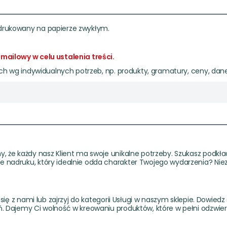
my, wydrukowany na papierze zwykłym.
mailowy w celu ustalenia treści.
ch wg indywidualnych potrzeb, np. produkty, gramatury, ceny, dane
, że każdy nasz Klient ma swoje unikalne potrzeby. Szukasz podkł
 nadruku, który idealnie odda charakter Twojego wydarzenia? Ni
się z nami lub zajrzyj do kategorii Usługi w naszym sklepie. Dowi
 Dajemy Ci wolność w kreowaniu produktów, które w pełni odzwier