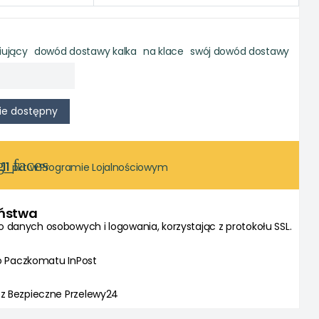
ujący
dowód dostawy kalka
na klace
swój dowód dostawy
g_faces
11
pkt w Programie Lojalnościowym
eństwa
danych osobowych i logowania, korzystając z protokołu SSL.
do Paczkomatu InPost
z Bezpieczne Przelewy24