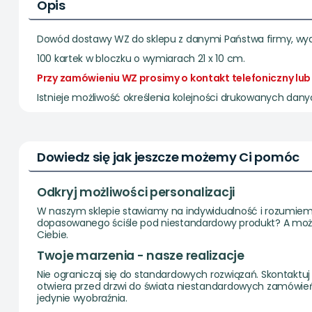
Opis
Dowód dostawy WZ do sklepu z danymi Państwa fir
100 kartek w bloczku o wymiarach 21 x 10 cm.
Przy zamówieniu WZ prosimy o kontakt telefoniczny lub 
Istnieje możliwość określenia kolejności drukowanych dany
Dowiedz się jak jeszcze możemy Ci pomóc
Odkryj możliwości personalizacji
W naszym sklepie stawiamy na indywidualność i rozumiemy
dopasowanego ściśle pod niestandardowy produkt? A może
Ciebie.
Twoje marzenia - nasze realizacje
Nie ograniczaj się do standardowych rozwiązań. Skontaktuj 
otwiera przed drzwi do świata niestandardowych zamówień.
jedynie wyobraźnia.