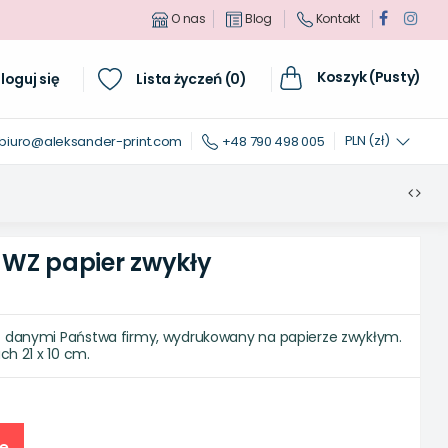
O nas
Blog
Kontakt
Koszyk (Pusty)
loguj się
Lista życzeń (
0
)
PLN (zł)
biuro@aleksander-print.com
+48 790 498 005
WZ papier zwykły
 danymi Państwa firmy, wydrukowany na papierze zwykłym.
ch 21 x 10 cm.
e